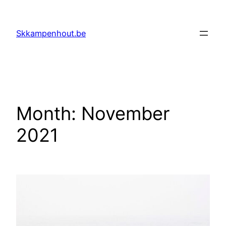
Skip
to
Skkampenhout.be
content
Month:
November
2021