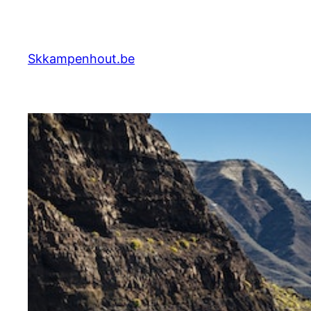
Skip
to
content
Skkampenhout.be