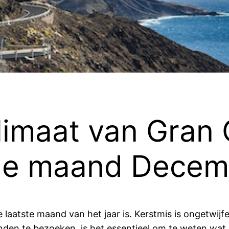
limaat van Gran 
n de maand Dece
 laatste maand van het jaar is. Kerstmis is ongetwij
anden te bezoeken, is het essentieel om te weten wat