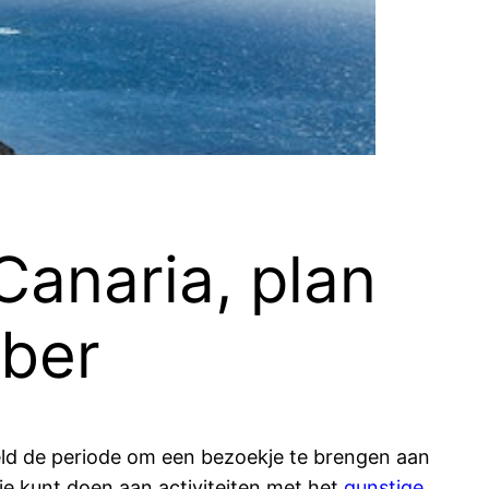
Canaria, plan
mber
feld de periode om een bezoekje te brengen aan
 je kunt doen aan activiteiten met het
gunstige