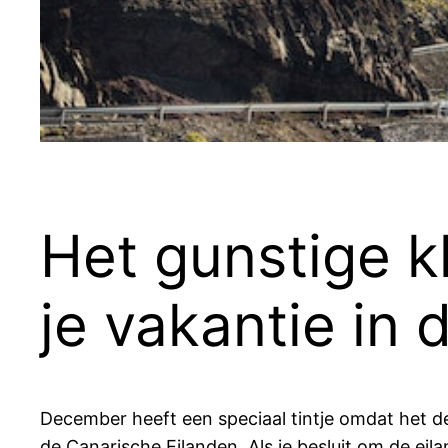
Het gunstige k
je vakantie i
December heeft een speciaal tintje omdat het de
de Canarische Eilanden. Als je besluit om de eil