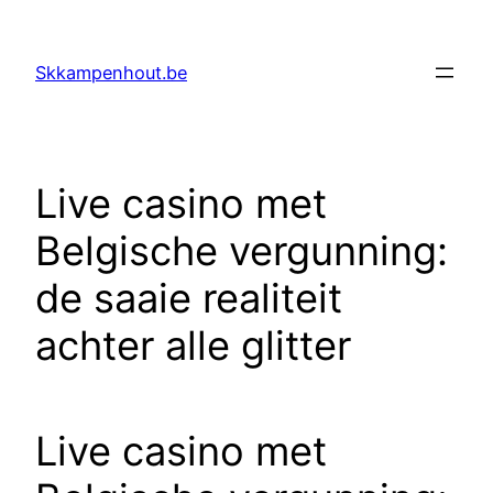
Skip
to
Skkampenhout.be
content
Live casino met
Belgische vergunning:
de saaie realiteit
achter alle glitter
Live casino met