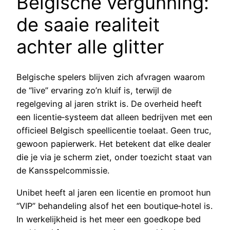
Belgische vergunning:
de saaie realiteit
achter alle glitter
Belgische spelers blijven zich afvragen waarom
de “live” ervaring zo’n kluif is, terwijl de
regelgeving al jaren strikt is. De overheid heeft
een licentie‑systeem dat alleen bedrijven met een
officieel Belgisch speellicentie toelaat. Geen truc,
gewoon papierwerk. Het betekent dat elke dealer
die je via je scherm ziet, onder toezicht staat van
de Kansspelcommissie.
Unibet heeft al jaren een licentie en promoot hun
“VIP” behandeling alsof het een boutique‑hotel is.
In werkelijkheid is het meer een goedkope bed