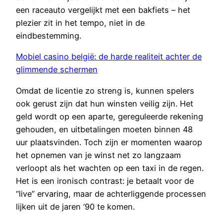
een raceauto vergelijkt met een bakfiets – het
plezier zit in het tempo, niet in de
eindbestemming.
Mobiel casino belgië: de harde realiteit achter de
glimmende schermen
Omdat de licentie zo streng is, kunnen spelers
ook gerust zijn dat hun winsten veilig zijn. Het
geld wordt op een aparte, gereguleerde rekening
gehouden, en uitbetalingen moeten binnen 48
uur plaatsvinden. Toch zijn er momenten waarop
het opnemen van je winst net zo langzaam
verloopt als het wachten op een taxi in de regen.
Het is een ironisch contrast: je betaalt voor de
“live” ervaring, maar de achterliggende processen
lijken uit de jaren ’90 te komen.