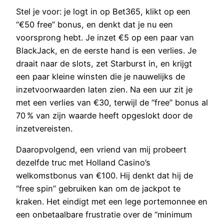
Stel je voor: je logt in op Bet365, klikt op een
“€50 free” bonus, en denkt dat je nu een
voorsprong hebt. Je inzet €5 op een paar van
BlackJack, en de eerste hand is een verlies. Je
draait naar de slots, zet Starburst in, en krijgt
een paar kleine winsten die je nauwelijks de
inzetvoorwaarden laten zien. Na een uur zit je
met een verlies van €30, terwijl de “free” bonus al
70 % van zijn waarde heeft opgeslokt door de
inzetvereisten.
Daaropvolgend, een vriend van mij probeert
dezelfde truc met Holland Casino’s
welkomstbonus van €100. Hij denkt dat hij de
“free spin” gebruiken kan om de jackpot te
kraken. Het eindigt met een lege portemonnee en
een onbetaalbare frustratie over de “minimum