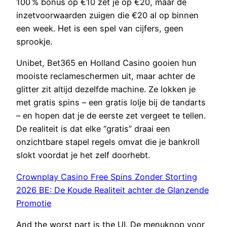
100 % bonus op €10 zet je op €20, maar de
inzetvoorwaarden zuigen die €20 al op binnen
een week. Het is een spel van cijfers, geen
sprookje.
Unibet, Bet365 en Holland Casino gooien hun
mooiste reclameschermen uit, maar achter de
glitter zit altijd dezelfde machine. Ze lokken je
met gratis spins – een gratis lolje bij de tandarts
– en hopen dat je de eerste zet vergeet te tellen.
De realiteit is dat elke “gratis” draai een
onzichtbare stapel regels omvat die je bankroll
slokt voordat je het zelf doorhebt.
Crownplay Casino Free Spins Zonder Storting
2026 BE: De Koude Realiteit achter de Glanzende
Promotie
And the worst part is the UI. De menuknop voor