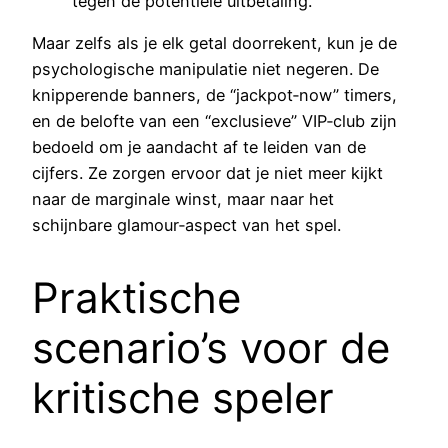
tegen de potentiële uitbetaling.
Maar zelfs als je elk getal doorrekent, kun je de
psychologische manipulatie niet negeren. De
knipperende banners, de “jackpot‑now” timers,
en de belofte van een “exclusieve” VIP‑club zijn
bedoeld om je aandacht af te leiden van de
cijfers. Ze zorgen ervoor dat je niet meer kijkt
naar de marginale winst, maar naar het
schijnbare glamour‑aspect van het spel.
Praktische
scenario’s voor de
kritische speler