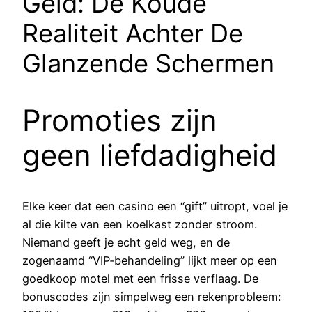
Geld: De Koude
Realiteit Achter De
Glanzende Schermen
Promoties zijn
geen liefdadigheid
Elke keer dat een casino een “gift” uitropt, voel je
al die kilte van een koelkast zonder stroom.
Niemand geeft je echt geld weg, en de
zogenaamd “VIP‑behandeling” lijkt meer op een
goedkoop motel met een frisse verflaag. De
bonuscodes zijn simpelweg een rekenprobleem: