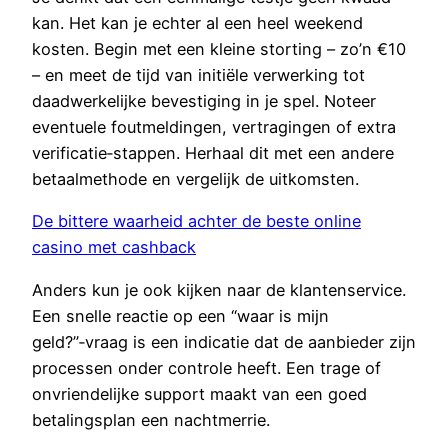
kan. Het kan je echter al een heel weekend
kosten. Begin met een kleine storting – zo’n €10
– en meet de tijd van initiële verwerking tot
daadwerkelijke bevestiging in je spel. Noteer
eventuele foutmeldingen, vertragingen of extra
verificatie‑stappen. Herhaal dit met een andere
betaalmethode en vergelijk de uitkomsten.
De bittere waarheid achter de beste online
casino met cashback
Anders kun je ook kijken naar de klantenservice.
Een snelle reactie op een “waar is mijn
geld?”‑vraag is een indicatie dat de aanbieder zijn
processen onder controle heeft. Een trage of
onvriendelijke support maakt van een goed
betalingsplan een nachtmerrie.