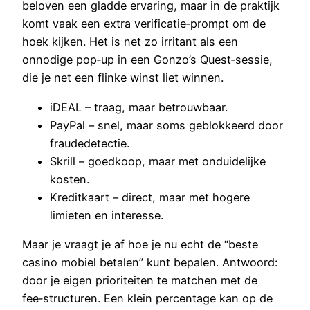
beloven een gladde ervaring, maar in de praktijk
komt vaak een extra verificatie‑prompt om de
hoek kijken. Het is net zo irritant als een
onnodige pop‑up in een Gonzo’s Quest‑sessie,
die je net een flinke winst liet winnen.
iDEAL – traag, maar betrouwbaar.
PayPal – snel, maar soms geblokkeerd door
fraudedetectie.
Skrill – goedkoop, maar met onduidelijke
kosten.
Kreditkaart – direct, maar met hogere
limieten en interesse.
Maar je vraagt je af hoe je nu echt de “beste
casino mobiel betalen” kunt bepalen. Antwoord:
door je eigen prioriteiten te matchen met de
fee‑structuren. Een klein percentage kan op de