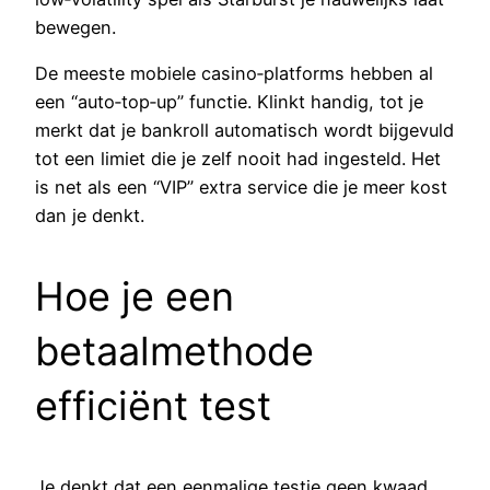
bewegen.
De meeste mobiele casino‑platforms hebben al
een “auto‑top‑up” functie. Klinkt handig, tot je
merkt dat je bankroll automatisch wordt bijgevuld
tot een limiet die je zelf nooit had ingesteld. Het
is net als een “VIP” extra service die je meer kost
dan je denkt.
Hoe je een
betaalmethode
efficiënt test
Je denkt dat een eenmalige testje geen kwaad