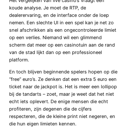
Het vergelijken van live casino’s vraagt een
koude analyse. Je moet de RTP, de
dealerervaring, en de interface onder de loep
nemen. Een slechte UI in een spel kan je net zo
snel afschrikken als een ongecontroleerde limiet
op een verlies. Niemand wil een glimmend
scherm dat meer op een casinotuin aan de rand
van de stad lijkt dan op een professioneel
platform.
En toch blijven beginnende spelers hopen op die
“free” euro’s. Ze denken dat een extra 5 euro een
ticket naar de jackpot is. Het is meer een lollipop
bij de tandarts – zoet, maar je weet dat het niet
echt iets oplevert. De enige mensen die echt
profiteren, zijn degenen die de cijfers
respecteren, die de kleine print niet negeren, en
die hun eigen limieten kennen.