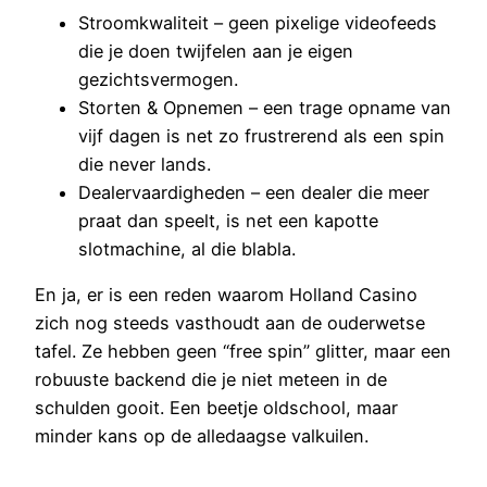
Stroomkwaliteit – geen pixelige videofeeds
die je doen twijfelen aan je eigen
gezichtsvermogen.
Storten & Opnemen – een trage opname van
vijf dagen is net zo frustrerend als een spin
die never lands.
Dealervaardigheden – een dealer die meer
praat dan speelt, is net een kapotte
slotmachine, al die blabla.
En ja, er is een reden waarom Holland Casino
zich nog steeds vasthoudt aan de ouderwetse
tafel. Ze hebben geen “free spin” glitter, maar een
robuuste backend die je niet meteen in de
schulden gooit. Een beetje oldschool, maar
minder kans op de alledaagse valkuilen.