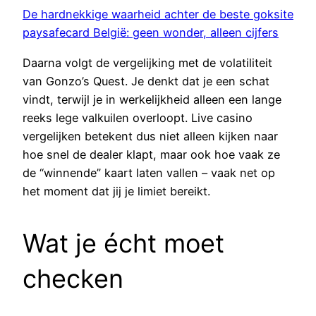
De hardnekkige waarheid achter de beste goksite
paysafecard België: geen wonder, alleen cijfers
Daarna volgt de vergelijking met de volatiliteit
van Gonzo’s Quest. Je denkt dat je een schat
vindt, terwijl je in werkelijkheid alleen een lange
reeks lege valkuilen overloopt. Live casino
vergelijken betekent dus niet alleen kijken naar
hoe snel de dealer klapt, maar ook hoe vaak ze
de “winnende” kaart laten vallen – vaak net op
het moment dat jij je limiet bereikt.
Wat je écht moet
checken