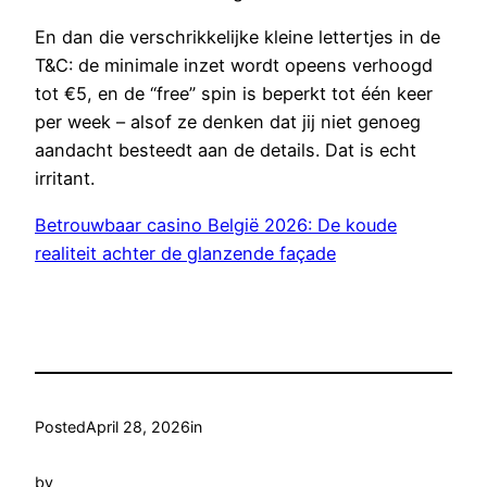
En dan die verschrikkelijke kleine lettertjes in de
T&C: de minimale inzet wordt opeens verhoogd
tot €5, en de “free” spin is beperkt tot één keer
per week – alsof ze denken dat jij niet genoeg
aandacht besteedt aan de details. Dat is echt
irritant.
Betrouwbaar casino België 2026: De koude
realiteit achter de glanzende façade
Posted
April 28, 2026
in
by