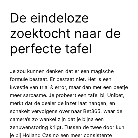
De eindeloze
zoektocht naar de
perfecte tafel
Je zou kunnen denken dat er een magische
formule bestaat. Er bestaat niet. Het is een
kwestie van trial & error, maar dan met een beetje
meer sarcasme. Je probeert een tafel bij Unibet,
merkt dat de dealer de inzet laat hangen, en
schakelt vervolgens over naar Bet365, waar de
camera’s zo wankel zijn dat je bijna een
zenuwenstoring krijgt. Tussen de twee door kun
je bij Holland Casino een meer consistente