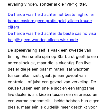
ervaring vinden, zonder al die “VIP” glitter.
De harde waarheid achter het beste highroller
bonus casino: geen gratis geld, alleen koude
cijfers
De harde waarheid achter de beste casino visa
belgië: geen wonder, alleen wiskunde
De spelervaring zelf is vaak een kwestie van
timing. Een snelle spin op Starburst geeft je een
adrenalinekick, maar die is vluchtig. Een live
dealer die je een paar minuten laat wachten
tussen elke inzet, geeft je een gevoel van
controle – of juist een gevoel van verveling. De
keuze tussen een snelle slot en een langzame
live dealer is als kiezen tussen een espresso en
een warme chocomelk – beide hebben hun eigen
plezie, maar één is duidelijk meer geschikt voor