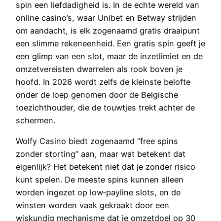
spin een liefdadigheid is. In de echte wereld van
online casino’s, waar Unibet en Betway strijden
om aandacht, is elk zogenaamd gratis draaipunt
een slimme rekeneenheid. Een gratis spin geeft je
een glimp van een slot, maar de inzetlimiet en de
omzetvereisten dwarrelen als rook boven je
hoofd. In 2026 wordt zelfs de kleinste belofte
onder de loep genomen door de Belgische
toezichthouder, die de touwtjes trekt achter de
schermen.
Wolfy Casino biedt zogenaamd “free spins
zonder storting” aan, maar wat betekent dat
eigenlijk? Het betekent niet dat je zonder risico
kunt spelen. De meeste spins kunnen alleen
worden ingezet op low‑payline slots, en de
winsten worden vaak gekraakt door een
wiskundig mechanisme dat je omzetdoel op 30