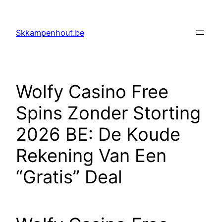
Skip
to
Skkampenhout.be
content
Wolfy Casino Free
Spins Zonder Storting
2026 BE: De Koude
Rekening Van Een
“Gratis” Deal