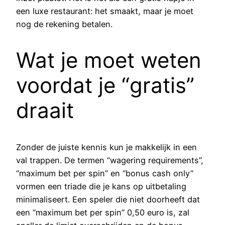
een luxe restaurant: het smaakt, maar je moet
nog de rekening betalen.
Wat je moet weten
voordat je “gratis”
draait
Zonder de juiste kennis kun je makkelijk in een
val trappen. De termen “wagering requirements”,
“maximum bet per spin” en “bonus cash only”
vormen een triade die je kans op uitbetaling
minimaliseert. Een speler die niet doorheeft dat
een “maximum bet per spin” 0,50 euro is, zal