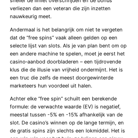
sneller de limiet overschrijden en de bonus
verliezen dan een veteran die zijn inzetten
nauwkeurig meet.
Andermaal is het belangrijk om niet te vergeten
dat de “free spins” vaak alleen gelden op een
selecte lijst van slots. Als je van plan bent om op
een andere machine te spelen, moet je eerst het
casino‑aanbod doorbladeren – een tijdrovende
klus die de illusie van vrijheid ondermijnt. Het is
een truc die zelfs de meest doorgewinterde
marketeers hun voordeel uit halen.
Achter elke “free spin” schuilt een berekende
formule: de verwachte waarde (EV) is negatief,
meestal tussen -5% en -15% afhankelijk van de
slot. De casino’s winnen op de lange termijn, en
de gratis spins zijn slechts een lokmiddel. Het is