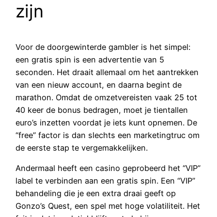
zijn
Voor de doorgewinterde gambler is het simpel:
een gratis spin is een advertentie van 5
seconden. Het draait allemaal om het aantrekken
van een nieuw account, en daarna begint de
marathon. Omdat de omzetvereisten vaak 25 tot
40 keer de bonus bedragen, moet je tientallen
euro’s inzetten voordat je iets kunt opnemen. De
“free” factor is dan slechts een marketingtruc om
de eerste stap te vergemakkelijken.
Andermaal heeft een casino geprobeerd het “VIP”
label te verbinden aan een gratis spin. Een “VIP”
behandeling die je een extra draai geeft op
Gonzo’s Quest, een spel met hoge volatiliteit. Het