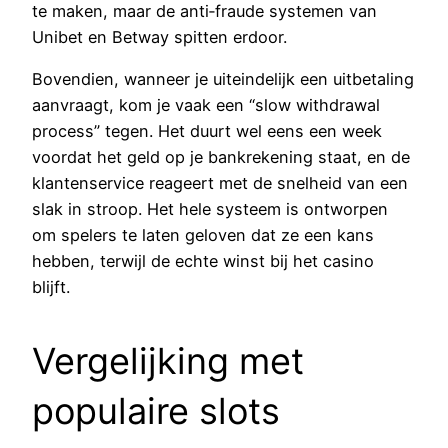
te maken, maar de anti‑fraude systemen van
Unibet en Betway spitten erdoor.
Bovendien, wanneer je uiteindelijk een uitbetaling
aanvraagt, kom je vaak een “slow withdrawal
process” tegen. Het duurt wel eens een week
voordat het geld op je bankrekening staat, en de
klantenservice reageert met de snelheid van een
slak in stroop. Het hele systeem is ontworpen
om spelers te laten geloven dat ze een kans
hebben, terwijl de echte winst bij het casino
blijft.
Vergelijking met
populaire slots