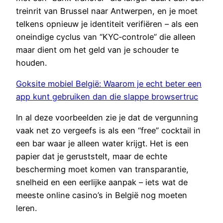
treinrit van Brussel naar Antwerpen, en je moet
telkens opnieuw je identiteit verifiëren – als een
oneindige cyclus van “KYC‑controle” die alleen
maar dient om het geld van je schouder te
houden.
Goksite mobiel België: Waarom je echt beter een
app kunt gebruiken dan die slappe browsertruc
In al deze voorbeelden zie je dat de vergunning
vaak net zo vergeefs is als een “free” cocktail in
een bar waar je alleen water krijgt. Het is een
papier dat je geruststelt, maar de echte
bescherming moet komen van transparantie,
snelheid en een eerlijke aanpak – iets wat de
meeste online casino’s in België nog moeten
leren.