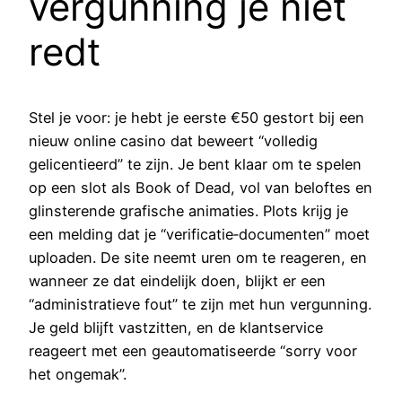
vergunning je niet
redt
Stel je voor: je hebt je eerste €50 gestort bij een
nieuw online casino dat beweert “volledig
gelicentieerd” te zijn. Je bent klaar om te spelen
op een slot als Book of Dead, vol van beloftes en
glinsterende grafische animaties. Plots krijg je
een melding dat je “verificatie‑documenten” moet
uploaden. De site neemt uren om te reageren, en
wanneer ze dat eindelijk doen, blijkt er een
“administratieve fout” te zijn met hun vergunning.
Je geld blijft vastzitten, en de klantservice
reageert met een geautomatiseerde “sorry voor
het ongemak”.