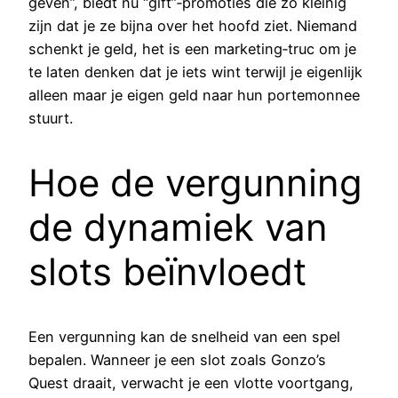
geven”, biedt nu “gift”‑promoties die zo kleinig
zijn dat je ze bijna over het hoofd ziet. Niemand
schenkt je geld, het is een marketing‑truc om je
te laten denken dat je iets wint terwijl je eigenlijk
alleen maar je eigen geld naar hun portemonnee
stuurt.
Hoe de vergunning
de dynamiek van
slots beïnvloedt
Een vergunning kan de snelheid van een spel
bepalen. Wanneer je een slot zoals Gonzo’s
Quest draait, verwacht je een vlotte voortgang,