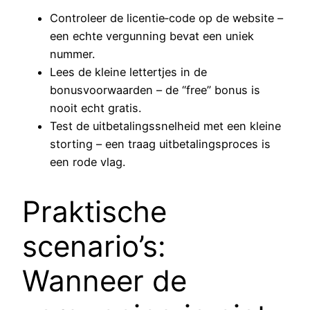
Controleer de licentie‑code op de website –
een echte vergunning bevat een uniek
nummer.
Lees de kleine lettertjes in de
bonusvoorwaarden – de “free” bonus is
nooit echt gratis.
Test de uitbetalingssnelheid met een kleine
storting – een traag uitbetalingsproces is
een rode vlag.
Praktische
scenario’s:
Wanneer de