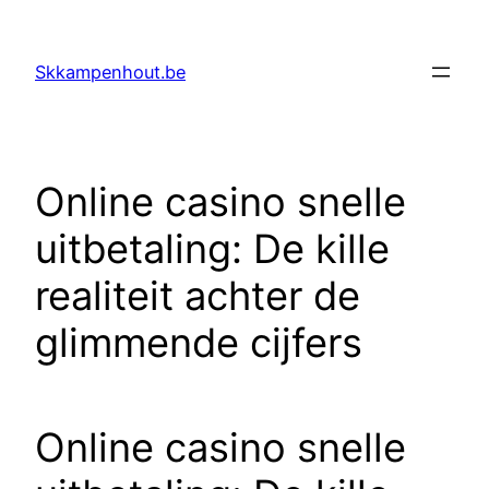
Skip
to
Skkampenhout.be
content
Online casino snelle
uitbetaling: De kille
realiteit achter de
glimmende cijfers
Online casino snelle