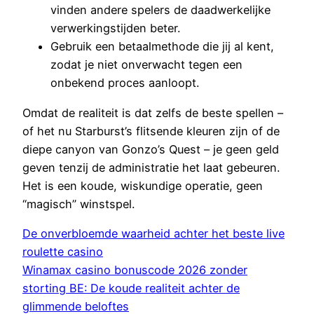
vinden andere spelers de daadwerkelijke
verwerkingstijden beter.
Gebruik een betaalmethode die jij al kent,
zodat je niet onverwacht tegen een
onbekend proces aanloopt.
Omdat de realiteit is dat zelfs de beste spellen –
of het nu Starburst’s flitsende kleuren zijn of de
diepe canyon van Gonzo’s Quest – je geen geld
geven tenzij de administratie het laat gebeuren.
Het is een koude, wiskundige operatie, geen
“magisch” winstspel.
De onverbloemde waarheid achter het beste live
roulette casino
Winamax casino bonuscode 2026 zonder
storting BE: De koude realiteit achter de
glimmende beloftes