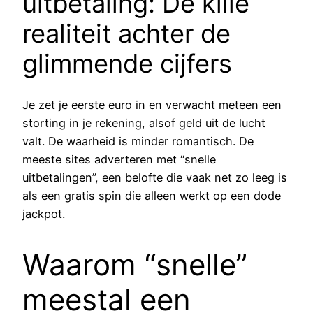
uitbetaling: De kille
realiteit achter de
glimmende cijfers
Je zet je eerste euro in en verwacht meteen een
storting in je rekening, alsof geld uit de lucht
valt. De waarheid is minder romantisch. De
meeste sites adverteren met “snelle
uitbetalingen”, een belofte die vaak net zo leeg is
als een gratis spin die alleen werkt op een dode
jackpot.
Waarom “snelle”
meestal een