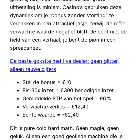
uitbetaling is miniem. Casino’s gebruiken deze
dynamiek om je “bonus zonder storting” te
verpakken in een attractief jasje, terwijl de reële
verwachte waarde negatief blijft. Je bent niet de
held van een verhaal, je bent de pion in een
spreadsheet.
De beste goksite met live dealer: geen glitter,
alleen rauwe cijfers
Stel de bonus = €10
Eis 30x inzet = €300 benodigde inzet
Gemiddelde RTP van het spel = 96 %
Verwachte verlies = €12,40
Echte waarde = -€2,40
Dit is pure cold hard math. Geen magie, geen
geluk. Alleen een goed geoliede machine die je