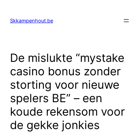
Skip
to
Skkampenhout.be
content
De mislukte “mystake
casino bonus zonder
storting voor nieuwe
spelers BE” – een
koude rekensom voor
de gekke jonkies