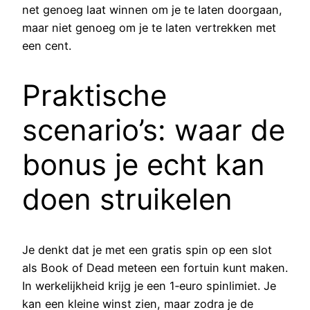
net genoeg laat winnen om je te laten doorgaan,
maar niet genoeg om je te laten vertrekken met
een cent.
Praktische
scenario’s: waar de
bonus je echt kan
doen struikelen
Je denkt dat je met een gratis spin op een slot
als Book of Dead meteen een fortuin kunt maken.
In werkelijkheid krijg je een 1‑euro spinlimiet. Je
kan een kleine winst zien, maar zodra je de