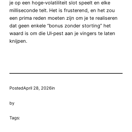
je op een hoge‑volatiliteit slot speelt en elke
milliseconde telt. Het is frusterend, en het zou
een prima reden moeten zijn om je te realiseren
dat geen enkele “bonus zonder storting” het
waard is om die UI‑pest aan je vingers te laten
knijpen.
Posted
April 28, 2026
in
by
Tags: