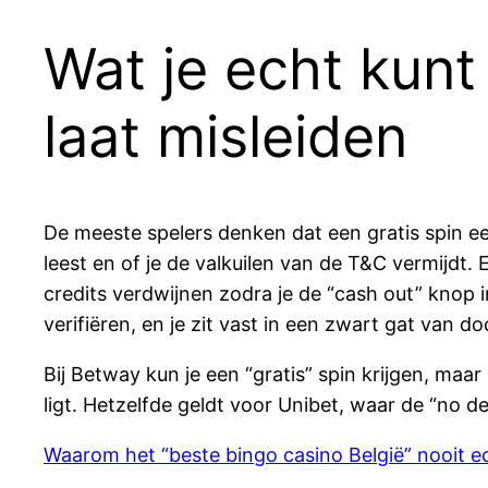
Wat je echt kunt
laat misleiden
De meeste spelers denken dat een gratis spin een 
leest en of je de valkuilen van de T&C vermijdt.
credits verdwijnen zodra je de “cash out” knop in
verifiëren, en je zit vast in een zwart gat van 
Bij Betway kun je een “gratis” spin krijgen, maa
ligt. Hetzelfde geldt voor Unibet, waar de “no
Waarom het “beste bingo casino België” nooit e