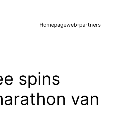
Homepage
web-partners
ee spins
marathon van