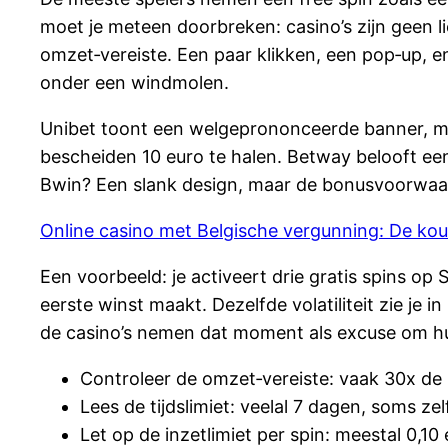
moet je meteen doorbreken: casino’s zijn geen li
omzet‑vereiste. Een paar klikken, een pop‑up, en
onder een windmolen.
Unibet toont een welgeprononceerde banner, maa
bescheiden 10 euro te halen. Betway belooft een
Bwin? Een slank design, maar de bonusvoorwaard
Online casino met Belgische vergunning: De kou
Een voorbeeld: je activeert drie gratis spins op 
eerste winst maakt. Dezelfde volatiliteit zie je 
de casino’s nemen dat moment als excuse om hu
Controleer de omzet‑vereiste: vaak 30x de
Lees de tijdslimiet: veelal 7 dagen, soms zel
Let op de inzetlimiet per spin: meestal 0,10 