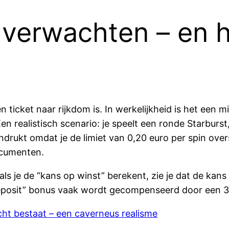
 verwachten – en ho
ticket naar rijkdom is. In werkelijkheid is het een mi
 Een realistisch scenario: je speelt een ronde Starbur
drukt omdat je de limiet van 0,20 euro per spin oversc
documenten.
r als je de “kans op winst” berekent, zie je dat de 
 deposit” bonus vaak wordt gecompenseerd door een 30
cht bestaat – een caverneus realisme