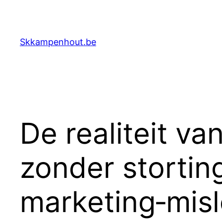
Skip
to
content
Skkampenhout.be
De realiteit v
zonder storti
marketing‑misl