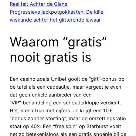
Realiteit Achter de Glans
Progressieve jackpotgokkasten: De kille
wiskunde achter het glitterende lawaai
Waarom “gratis”
nooit gratis is
Een casino zoals Unibet gooit de “gift”‑bonus op
de tafel als een cadeautje, maar vergeet je even
dat geen enkele aanbieder van een
“VIP”‑behandeling een schouderklopje verdient.
Het is een truc met cijfers. Je krijgt een 10 €
“bonus zonder storting”, maar de omzettingsratio
staat op 40×. Een “free spin” op Starburst voelt
net zo betekenisloos als een gratis snoepje bij de