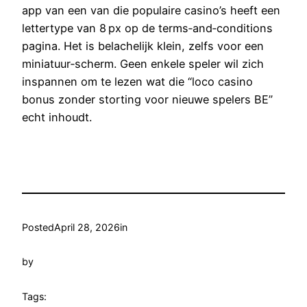
app van een van die populaire casino’s heeft een
lettertype van 8 px op de terms‑and‑conditions
pagina. Het is belachelijk klein, zelfs voor een
miniatuur‑scherm. Geen enkele speler wil zich
inspannen om te lezen wat die “loco casino
bonus zonder storting voor nieuwe spelers BE”
echt inhoudt.
Posted
April 28, 2026
in
by
Tags: