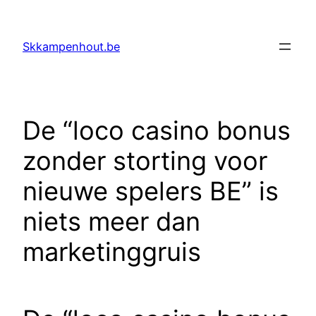
Skip
to
Skkampenhout.be
content
De “loco casino bonus
zonder storting voor
nieuwe spelers BE” is
niets meer dan
marketinggruis