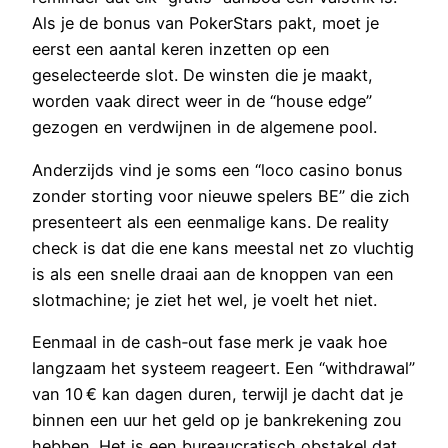
Als je de bonus van PokerStars pakt, moet je
eerst een aantal keren inzetten op een
geselecteerde slot. De winsten die je maakt,
worden vaak direct weer in de “house edge”
gezogen en verdwijnen in de algemene pool.
Anderzijds vind je soms een “loco casino bonus
zonder storting voor nieuwe spelers BE” die zich
presenteert als een eenmalige kans. De reality
check is dat die ene kans meestal net zo vluchtig
is als een snelle draai aan de knoppen van een
slotmachine; je ziet het wel, je voelt het niet.
Eenmaal in de cash‑out fase merk je vaak hoe
langzaam het systeem reageert. Een “withdrawal”
van 10 € kan dagen duren, terwijl je dacht dat je
binnen een uur het geld op je bankrekening zou
hebben. Het is een bureaucratisch obstakel dat