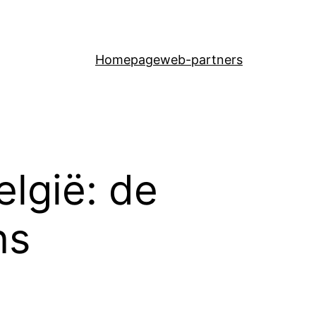
Homepage
web-partners
elgië: de
ns