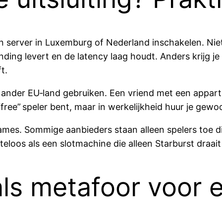
n server in Luxemburg of Nederland inschakelen. Niet
ing levert en de latency laag houdt. Anders krijg je di
t.
 ander EU‑land gebruiken. Een vriend met een appart
 “free” speler bent, maar in werkelijkheid huur je gew
games. Sommige aanbieders staan alleen spelers toe d
eloos als een slotmachine die alleen Starburst draait
s metafoor voor ex