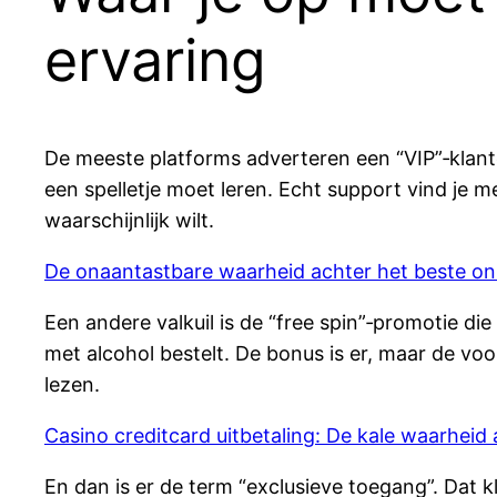
ervaring
De meeste platforms adverteren een “VIP”‑klanten
een spelletje moet leren. Echt support vind je me
waarschijnlijk wilt.
De onaantastbare waarheid achter het beste onli
Een andere valkuil is de “free spin”‑promotie die n
met alcohol bestelt. De bonus is er, maar de voo
lezen.
Casino creditcard uitbetaling: De kale waarheid
En dan is er de term “exclusieve toegang”. Dat k