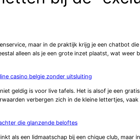
service, maar in de praktijk krijg je een chatbot die 
estal alleen als je een grote inzet plaatst, wat weer 
ne casino belgie zonder uitsluiting
iet geldig is voor live tafels. Het is alsof je een gratis
rwaarden verbergen zich in de kleine lettertjes, vaak
 achter die glanzende beloftes
linkt als een lidmaatschap bij een chique club, maar i