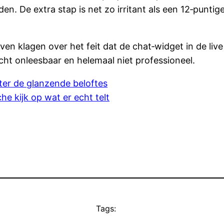
n. De extra stap is net zo irritant als een 12‑punti
ven klagen over het feit dat de chat‑widget in de liv
echt onleesbaar en helemaal niet professioneel.
chter de glanzende beloftes
e kijk op wat er echt telt
Tags: