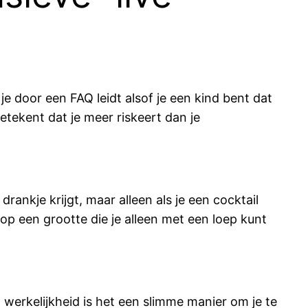
je door een FAQ leidt alsof je een kind bent dat
betekent dat je meer riskeert dan je
 drankje krijgt, maar alleen als je een cocktail
 op een grootte die je alleen met een loep kunt
n werkelijkheid is het een slimme manier om je te