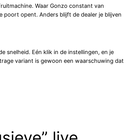
e fruitmachine. Waar Gonzo constant van
te poort opent. Anders blijft de dealer je blijven
snelheid. Eén klik in de instellingen, en je
. De trage variant is gewoon een waarschuwing dat
sieve” live