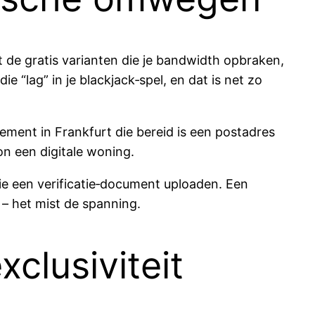
 de gratis varianten die je bandwidth opbraken,
e “lag” in je blackjack‑spel, en dat is net zo
ement in Frankfurt die bereid is een postadres
oon een digitale woning.
ie een verificatie‑document uploaden. Een
 – het mist de spanning.
clusiviteit