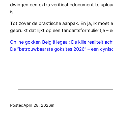
dwingen een extra verificatiedocument te uploade
is.
Tot zover de praktische aanpak. En ja, ik moet e
gebruikt dat lijkt op een tandartsformuliertje – 
Online gokken België legaal: De kille realiteit a
De “betrouwbaarste goksites 2026” – een cynisch
Posted
April 28, 2026
in