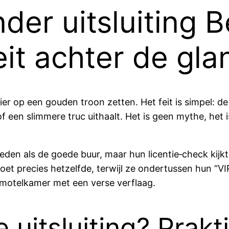
der uitsluiting B
eit achter de gla
 hier op een gouden troon zetten. Het feit is simpel:
 of een slimmere truc uithaalt. Het is geen mythe, het
eden als de goede buur, maar hun licentie‑check kijkt 
doet precies hetzelfde, terwijl ze ondertussen hun 
motelkamer met een verse verflaag.
e uitsluiting? Pra