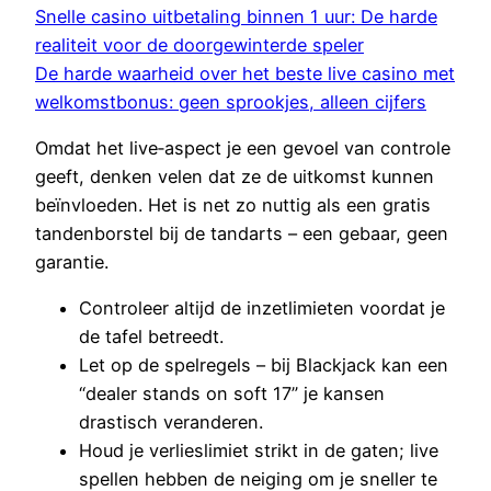
Snelle casino uitbetaling binnen 1 uur: De harde
realiteit voor de doorgewinterde speler
De harde waarheid over het beste live casino met
welkomstbonus: geen sprookjes, alleen cijfers
Omdat het live‑aspect je een gevoel van controle
geeft, denken velen dat ze de uitkomst kunnen
beïnvloeden. Het is net zo nuttig als een gratis
tandenborstel bij de tandarts – een gebaar, geen
garantie.
Controleer altijd de inzetlimieten voordat je
de tafel betreedt.
Let op de spelregels – bij Blackjack kan een
“dealer stands on soft 17” je kansen
drastisch veranderen.
Houd je verlieslimiet strikt in de gaten; live
spellen hebben de neiging om je sneller te