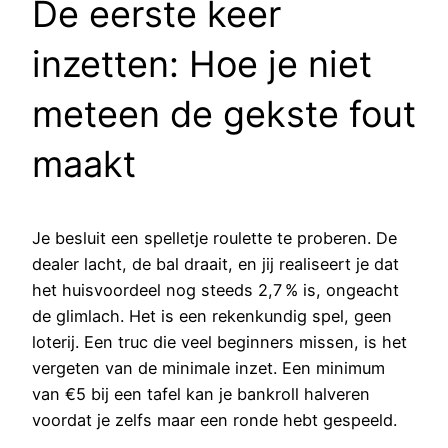
De eerste keer
inzetten: Hoe je niet
meteen de gekste fout
maakt
Je besluit een spelletje roulette te proberen. De
dealer lacht, de bal draait, en jij realiseert je dat
het huisvoordeel nog steeds 2,7 % is, ongeacht
de glimlach. Het is een rekenkundig spel, geen
loterij. Een truc die veel beginners missen, is het
vergeten van de minimale inzet. Een minimum
van €5 bij een tafel kan je bankroll halveren
voordat je zelfs maar een ronde hebt gespeeld.