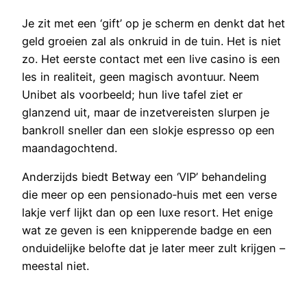
Je zit met een ‘gift’ op je scherm en denkt dat het
geld groeien zal als onkruid in de tuin. Het is niet
zo. Het eerste contact met een live casino is een
les in realiteit, geen magisch avontuur. Neem
Unibet als voorbeeld; hun live tafel ziet er
glanzend uit, maar de inzetvereisten slurpen je
bankroll sneller dan een slokje espresso op een
maandagochtend.
Anderzijds biedt Betway een ‘VIP’ behandeling
die meer op een pensionado‑huis met een verse
lakje verf lijkt dan op een luxe resort. Het enige
wat ze geven is een knipperende badge en een
onduidelijke belofte dat je later meer zult krijgen –
meestal niet.