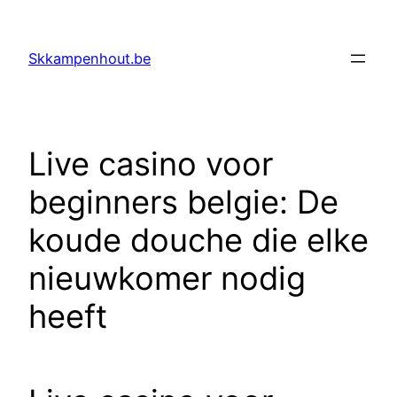
Skip
to
Skkampenhout.be
content
Live casino voor
beginners belgie: De
koude douche die elke
nieuwkomer nodig
heeft