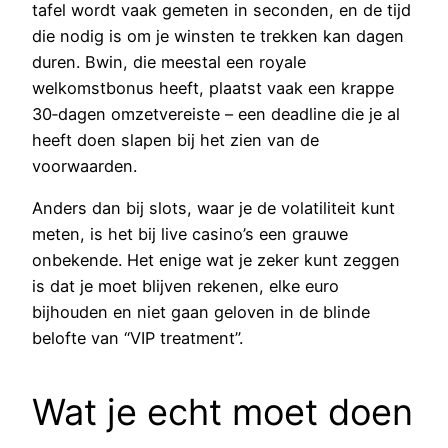
tafel wordt vaak gemeten in seconden, en de tijd
die nodig is om je winsten te trekken kan dagen
duren. Bwin, die meestal een royale
welkomstbonus heeft, plaatst vaak een krappe
30‑dagen omzetvereiste – een deadline die je al
heeft doen slapen bij het zien van de
voorwaarden.
Anders dan bij slots, waar je de volatiliteit kunt
meten, is het bij live casino’s een grauwe
onbekende. Het enige wat je zeker kunt zeggen
is dat je moet blijven rekenen, elke euro
bijhouden en niet gaan geloven in de blinde
belofte van “VIP treatment”.
Wat je echt moet doen