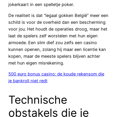
jokerkaart in een spelletje poker.
De realiteit is dat “legaal gokken België” meer een
schild is voor de overheid dan een bescherming
voor jou. Het houdt de operaties droog, maar het
laat de spelers zelf worstelen met hun eigen
armoede. Een slim dief zou zelfs een casino
kunnen openen, zolang hij maar een licentie kan
kopen, maar de meeste spelers blijven achter
met hun eigen misrekening.
500 euro bonus casino: de koude rekensom die
je bankroll niet redt
Technische
obstakels die je