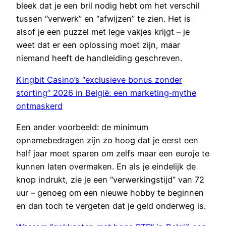
bleek dat je een bril nodig hebt om het verschil
tussen “verwerk” en “afwijzen” te zien. Het is
alsof je een puzzel met lege vakjes krijgt – je
weet dat er een oplossing moet zijn, maar
niemand heeft de handleiding geschreven.
Kingbit Casino’s “exclusieve bonus zonder
storting” 2026 in België: een marketing‑mythe
ontmaskerd
Een ander voorbeeld: de minimum
opnamebedragen zijn zo hoog dat je eerst een
half jaar moet sparen om zelfs maar een euroje te
kunnen laten overmaken. En als je eindelijk de
knop indrukt, zie je een “verwerkingstijd” van 72
uur – genoeg om een nieuwe hobby te beginnen
en dan toch te vergeten dat je geld onderweg is.