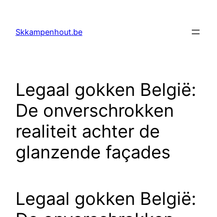
Skip
to
Skkampenhout.be
content
Legaal gokken België:
De onverschrokken
realiteit achter de
glanzende façades
Legaal gokken België: