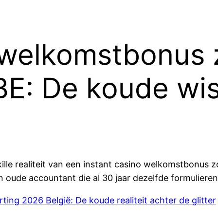
o welkomstbonus
 BE: De koude wi
lle realiteit van een instant casino welkomstbonus 
en oude accountant die al 30 jaar dezelfde formulieren 
ing 2026 België: De koude realiteit achter de glitter