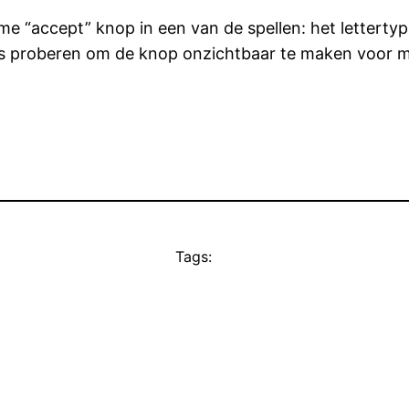
e “accept” knop in een van de spellen: het lettertype 
res proberen om de knop onzichtbaar te maken voor m
Tags: