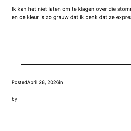
Ik kan het niet laten om te klagen over die stomm
en de kleur is zo grauw dat ik denk dat ze exp
Posted
April 28, 2026
in
by