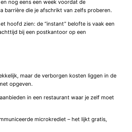
, en nog eens een week voordat de
a barrière die je afschrikt van zelfs proberen.
et hoofd zien: de “instant” belofte is vaak een
chttijd bij een postkantoor op een
ekkelijk, maar de verborgen kosten liggen in de
t met opgeven.
aanbieden in een restaurant waar je zelf moet
municeerde microkrediet – het lijkt gratis,