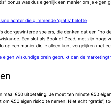
tis” bonus was dus eigenlijk een manier om je eigen ge
sme achter die glimmende ‘gratis’ belofte
lfs doorgewinterde spelers, die denken dat een “no 
wiskunde. Een slot als Book of Dead, met zijn hoge vola
ldo op een manier die je alleen kunt vergelijken met ee
je eigen wiskundige brein gebruikt dan de marketingt
gen
imaal €50 uitbetaling. Je moet ten minste €50 eigen
gt om €50 eigen risico te nemen. Niet echt “gratis”, t