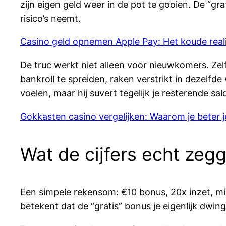
zijn eigen geld weer in de pot te gooien. De “gra
risico’s neemt.
Casino geld opnemen Apple Pay: Het koude reali
De truc werkt niet alleen voor nieuwkomers. Ze
bankroll te spreiden, raken verstrikt in dezelfde 
voelen, maar hij suvert tegelijk je resterende sa
Gokkasten casino vergelijken: Waarom je beter 
Wat de cijfers echt zeg
Een simpele rekensom: €10 bonus, 20x inzet, min
betekent dat de “gratis” bonus je eigenlijk dwin