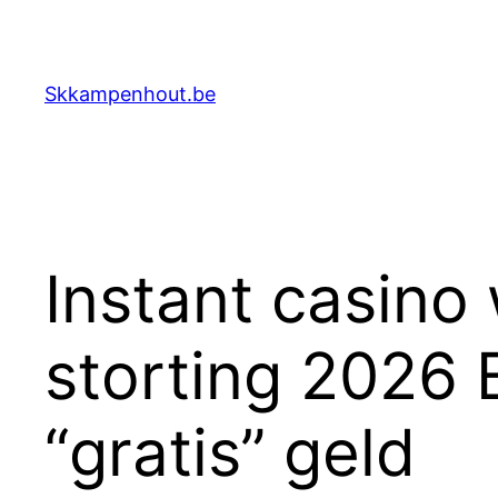
Skip
to
content
Skkampenhout.be
Instant casin
storting 2026
“gratis” geld