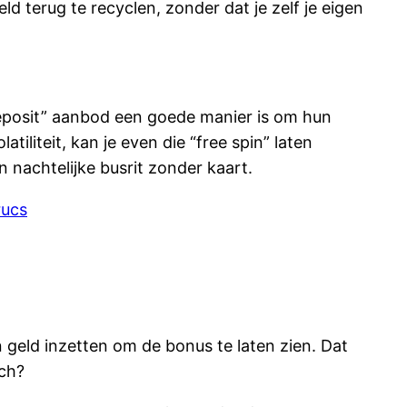
ld terug te recyclen, zonder dat je zelf je eigen
deposit” aanbod een goede manier is om hun
tiliteit, kan je even die “free spin” laten
n nachtelijke busrit zonder kaart.
rucs
 geld inzetten om de bonus te laten zien. Dat
och?