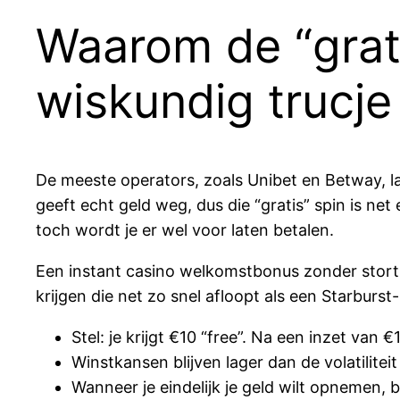
Waarom de “grati
wiskundig trucje
De meeste operators, zoals Unibet en Betway, l
geeft echt geld weg, dus die “gratis” spin is net
toch wordt je er wel voor laten betalen.
Een instant casino welkomstbonus zonder storti
krijgen die net zo snel afloopt als een Starburs
Stel: je krijgt €10 “free”. Na een inzet van
Winstkansen blijven lager dan de volatilitei
Wanneer je eindelijk je geld wilt opnemen, b