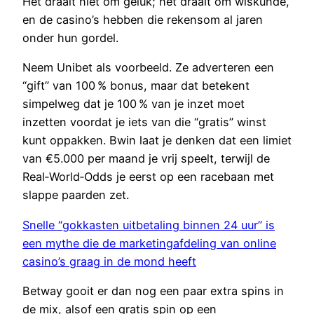
Het draait niet om geluk; het draait om wiskunde,
en de casino’s hebben die rekensom al jaren
onder hun gordel.
Neem Unibet als voorbeeld. Ze adverteren een
“gift” van 100 % bonus, maar dat betekent
simpelweg dat je 100 % van je inzet moet
inzetten voordat je iets van die “gratis” winst
kunt oppakken. Bwin laat je denken dat een limiet
van €5.000 per maand je vrij speelt, terwijl de
Real‑World‑Odds je eerst op een racebaan met
slappe paarden zet.
Snelle “gokkasten uitbetaling binnen 24 uur” is
een mythe die de marketingafdeling van online
casino’s graag in de mond heeft
Betway gooit er dan nog een paar extra spins in
de mix, alsof een gratis spin op een