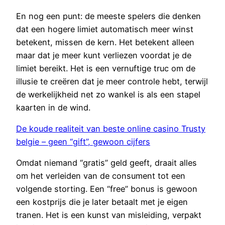
En nog een punt: de meeste spelers die denken
dat een hogere limiet automatisch meer winst
betekent, missen de kern. Het betekent alleen
maar dat je meer kunt verliezen voordat je de
limiet bereikt. Het is een vernuftige truc om de
illusie te creëren dat je meer controle hebt, terwijl
de werkelijkheid net zo wankel is als een stapel
kaarten in de wind.
De koude realiteit van beste online casino Trusty
belgie – geen “gift”, gewoon cijfers
Omdat niemand “gratis” geld geeft, draait alles
om het verleiden van de consument tot een
volgende storting. Een “free” bonus is gewoon
een kostprijs die je later betaalt met je eigen
tranen. Het is een kunst van misleiding, verpakt