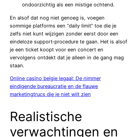
ondoorzichtig als een mistige ochtend.
En alsof dat nog niet genoeg is, voegen
sommige platforms een “daily limit” toe die je
zelfs niet kunt wijzigen zonder eerst door een
eindeloze support‑procedure te gaan. Het is alsof
je een ticket koopt voor een concert en
vervolgens ontdekt dat je alleen in de gang mag
staan.
Online casino belgie legaal: De nimmer
eindigende bureaucratie en de flauwe
marketingtrucs die je niet wilt zien
Realistische
verwachtingen en