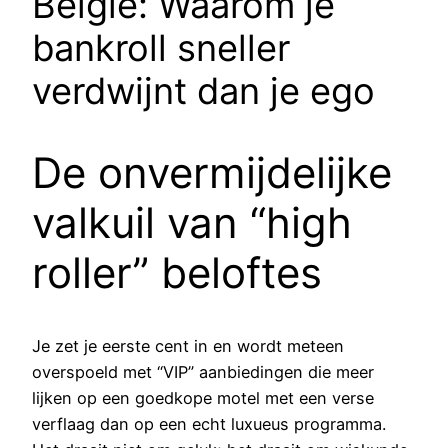
België: Waarom je
bankroll sneller
verdwijnt dan je ego
De onvermijdelijke
valkuil van “high
roller” beloftes
Je zet je eerste cent in en wordt meteen
overspoeld met “VIP” aanbiedingen die meer
lijken op een goedkope motel met een verse
verflaag dan op een echt luxueus programma.