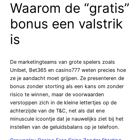
Waarom de “gratis”
bonus een valstrik
is
De marketingteams van grote spelers zoals
Unibet, Bet365 en casino777 weten precies hoe
ze je aandacht moet grijpen. Ze presenteren de
bonus zonder storting als een kans om zonder
risico te winnen, maar de voorwaarden
verstoppen zich in de kleine lettertjes op de
achterzijde van de T&C, net als dat ene
minuscule icoontje dat je nauwelijks ziet bij het
instellen van de geluidsbalans op je telefoon.