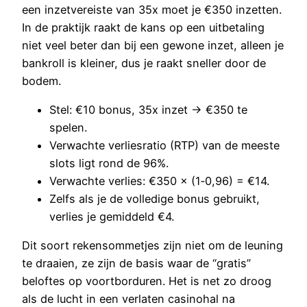
een inzetvereiste van 35x moet je €350 inzetten.
In de praktijk raakt de kans op een uitbetaling
niet veel beter dan bij een gewone inzet, alleen je
bankroll is kleiner, dus je raakt sneller door de
bodem.
Stel: €10 bonus, 35x inzet → €350 te
spelen.
Verwachte verliesratio (RTP) van de meeste
slots ligt rond de 96%.
Verwachte verlies: €350 × (1‑0,96) = €14.
Zelfs als je de volledige bonus gebruikt,
verlies je gemiddeld €4.
Dit soort rekensommetjes zijn niet om de leuning
te draaien, ze zijn de basis waar de “gratis”
beloftes op voortborduren. Het is net zo droog
als de lucht in een verlaten casinohal na