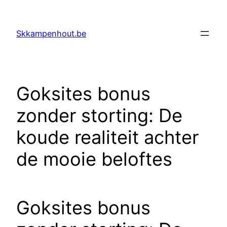
Skip
to
Skkampenhout.be
content
Goksites bonus
zonder storting: De
koude realiteit achter
de mooie beloftes
Goksites bonus