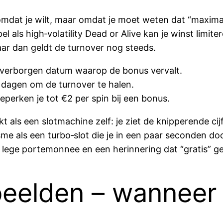
dat je wilt, maar omdat je moet weten dat “maximale 
 als high‑volatility Dead or Alive kan je winst limitere
maar dan geldt de turnover nog steeds.
 verborgen datum waarop de bonus vervalt.
30 dagen om de turnover te halen.
perken je tot €2 per spin bij een bonus.
t als een slotmachine zelf: je ziet de knipperende cij
me als een turbo‑slot die je in een paar seconden doo
 lege portemonnee en een herinnering dat “gratis” ge
beelden – wanneer