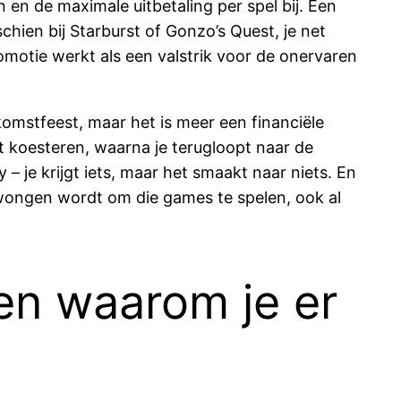
 en de maximale uitbetaling per spel bij. Een
hien bij Starburst of Gonzo’s Quest, je net
romotie werkt als een valstrik voor de onervaren
omstfeest, maar het is meer een financiële
nt koesteren, waarna je terugloopt naar de
 – je krijgt iets, maar het smaakt naar niets. En
edwongen wordt om die games te spelen, ook al
en waarom je er