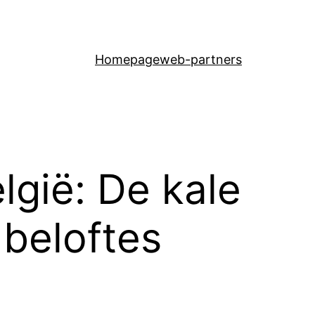
Homepage
web-partners
gië: De kale
 beloftes