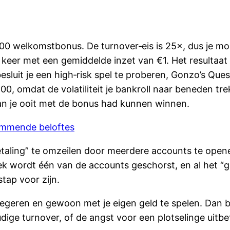
€100 welkomstbonus. De turnover‑eis is 25×, dus je m
000 keer met een gemiddelde inzet van €1. Het resultaa
sluit je een high‑risk spel te proberen, Gonzo’s Ques
400, omdat de volatiliteit je bankroll naar beneden tre
dan je ooit met de bonus had kunnen winnen.
glimmende beloftes
taling” te omzeilen door meerdere accounts te open
k wordt één van de accounts geschorst, en al het “gif
stap voor zijn.
egeren en gewoon met je eigen geld te spelen. Dan bep
udige turnover, of de angst voor een plotselinge uitbet