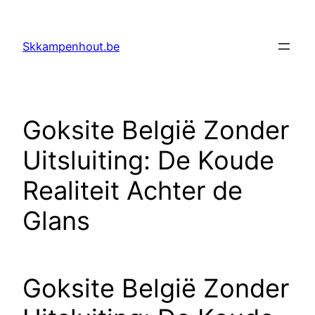
Skip
to
Skkampenhout.be
content
Goksite België Zonder
Uitsluiting: De Koude
Realiteit Achter de
Glans
Goksite België Zonder