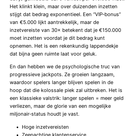
Het klinkt klein, maar over duizenden inzetten
stijgt dat bedrag exponentieel. Een “VIP‑bonus”
van €5.000 lijkt aantrekkelijk, maar de
inzetvereiste van 30× betekent dat je €150.000
moet inzetten voordat je dit bedrag kunt
opnemen. Het is een rekenkundig lappendekje
dat bijna geen ruimte laat voor geluk.
En dan hebben we de psychologische truc van
progressieve jackpots. Ze groeien langzaam,
waardoor spelers langer blijven spelen in de
hoop dat die kolossale piek zal uitbreken. Het is
een klassieke valstrik: langer spelen = meer geld
verliezen, maar de glorie van een mogelijke
miljonair‑status houdt je vast.
Hoge inzetvereisten
Zeepachtige klantenservice