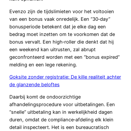
Evenzo zijn de tijdslimieten voor het voltooien
van een bonus vaak onredelijk. Een “30‑day”
bonusperiode betekent dat je elke dag een
bedrag moet inzetten om te voorkomen dat de
bonus vervalt. Een high‑roller die denkt dat hij
een weekend kan uitrusten, zal abrupt
geconfronteerd worden met een “bonus expired”
melding en een lege rekening.
Goksite zonder registratie: De kille realiteit achter
de glanzende beloftes
Daarbij komt de ondoorzichtige
afhandelingsprocedure voor uitbetalingen. Een
“snelle” uitbetaling kan in werkelijkheid dagen
duren, omdat de compliance‑afdeling elk klein
detail inspecteert. Het is een bureaucratisch