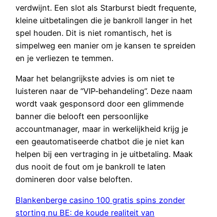
verdwijnt. Een slot als Starburst biedt frequente,
kleine uitbetalingen die je bankroll langer in het
spel houden. Dit is niet romantisch, het is
simpelweg een manier om je kansen te spreiden
en je verliezen te temmen.
Maar het belangrijkste advies is om niet te
luisteren naar de “VIP‑behandeling”. Deze naam
wordt vaak gesponsord door een glimmende
banner die belooft een persoonlijke
accountmanager, maar in werkelijkheid krijg je
een geautomatiseerde chatbot die je niet kan
helpen bij een vertraging in je uitbetaling. Maak
dus nooit de fout om je bankroll te laten
domineren door valse beloften.
Blankenberge casino 100 gratis spins zonder
storting nu BE: de koude realiteit van