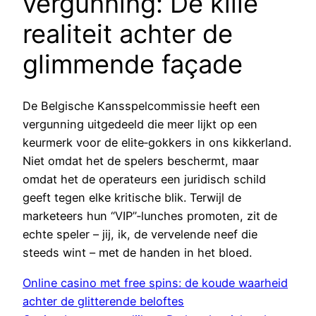
vergunning: De kille
realiteit achter de
glimmende façade
De Belgische Kansspelcommissie heeft een
vergunning uitgedeeld die meer lijkt op een
keurmerk voor de elite‑gokkers in ons kikkerland.
Niet omdat het de spelers beschermt, maar
omdat het de operateurs een juridisch schild
geeft tegen elke kritische blik. Terwijl de
marketeers hun “VIP”‑lunches promoten, zit de
echte speler – jij, ik, de vervelende neef die
steeds wint – met de handen in het bloed.
Online casino met free spins: de koude waarheid
achter de glitterende beloftes