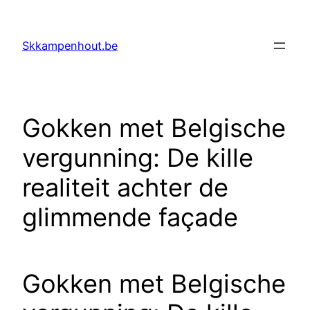
Skip
to
Skkampenhout.be
content
Gokken met Belgische
vergunning: De kille
realiteit achter de
glimmende façade
Gokken met Belgische