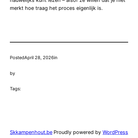
nauwelijks kunt lezen – alsof ze willen dat je niet
merkt hoe traag het proces eigenlijk is.
Posted
April 28, 2026
in
by
Tags:
Skkampenhout.be
Proudly powered by
WordPress