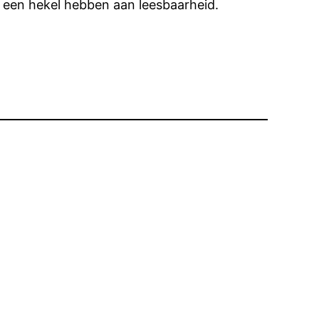
 een hekel hebben aan leesbaarheid.