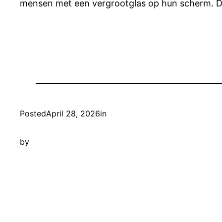
mensen met een vergrootglas op hun scherm. Daa
Posted
April 28, 2026
in
by