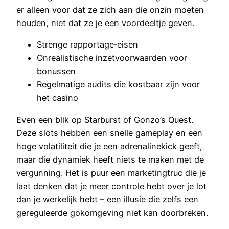
er alleen voor dat ze zich aan die onzin moeten
houden, niet dat ze je een voordeeltje geven.
Strenge rapportage‑eisen
Onrealistische inzetvoorwaarden voor
bonussen
Regelmatige audits die kostbaar zijn voor
het casino
Even een blik op Starburst of Gonzo’s Quest.
Deze slots hebben een snelle gameplay en een
hoge volatiliteit die je een adrenalinekick geeft,
maar die dynamiek heeft niets te maken met de
vergunning. Het is puur een marketingtruc die je
laat denken dat je meer controle hebt over je lot
dan je werkelijk hebt – een illusie die zelfs een
gereguleerde gokomgeving niet kan doorbreken.