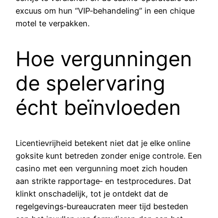
excuus om hun “VIP‑behandeling” in een chique
motel te verpakken.
Hoe vergunningen
de spelervaring
écht beïnvloeden
Licentievrijheid betekent niet dat je elke online
goksite kunt betreden zonder enige controle. Een
casino met een vergunning moet zich houden
aan strikte rapportage‑ en testprocedures. Dat
klinkt onschadelijk, tot je ontdekt dat de
regelgevings‑bureaucraten meer tijd besteden