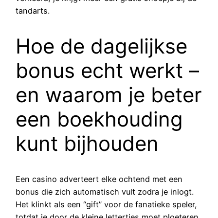
tandarts.
Hoe de dagelijkse
bonus echt werkt –
en waarom je beter
een boekhouding
kunt bijhouden
Een casino adverteert elke ochtend met een
bonus die zich automatisch vult zodra je inlogt.
Het klinkt als een “gift” voor de fanatieke speler,
totdat je door de kleine lettertjes moet ploeteren