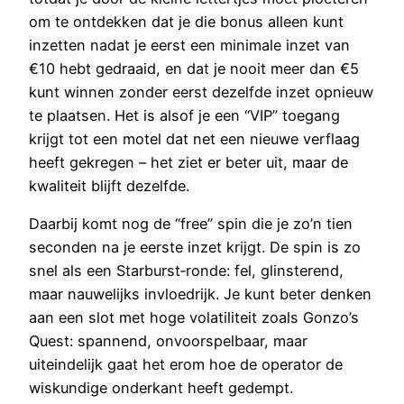
om te ontdekken dat je die bonus alleen kunt
inzetten nadat je eerst een minimale inzet van
€10 hebt gedraaid, en dat je nooit meer dan €5
kunt winnen zonder eerst dezelfde inzet opnieuw
te plaatsen. Het is alsof je een “VIP” toegang
krijgt tot een motel dat net een nieuwe verflaag
heeft gekregen – het ziet er beter uit, maar de
kwaliteit blijft dezelfde.
Daarbij komt nog de “free” spin die je zo’n tien
seconden na je eerste inzet krijgt. De spin is zo
snel als een Starburst‑ronde: fel, glinsterend,
maar nauwelijks invloedrijk. Je kunt beter denken
aan een slot met hoge volatiliteit zoals Gonzo’s
Quest: spannend, onvoorspelbaar, maar
uiteindelijk gaat het erom hoe de operator de
wiskundige onderkant heeft gedempt.