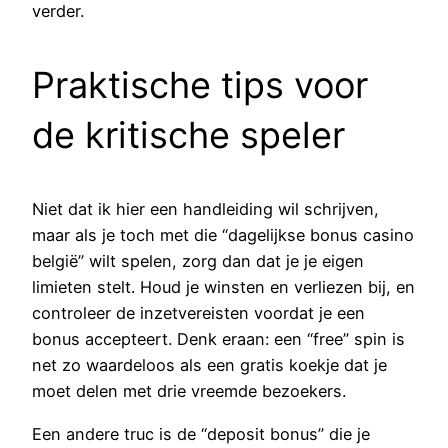
verder.
Praktische tips voor
de kritische speler
Niet dat ik hier een handleiding wil schrijven,
maar als je toch met die “dagelijkse bonus casino
belgië” wilt spelen, zorg dan dat je je eigen
limieten stelt. Houd je winsten en verliezen bij, en
controleer de inzetvereisten voordat je een
bonus accepteert. Denk eraan: een “free” spin is
net zo waardeloos als een gratis koekje dat je
moet delen met drie vreemde bezoekers.
Een andere truc is de “deposit bonus” die je