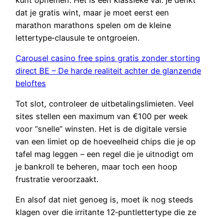
dat je gratis wint, maar je moet eerst een
marathon marathons spelen om de kleine
lettertype‑clausule te ontgroeien.
Carousel casino free spins gratis zonder storting
direct BE – De harde realiteit achter de glanzende
beloftes
Tot slot, controleer de uitbetalingslimieten. Veel
sites stellen een maximum van €100 per week
voor “snelle” winsten. Het is de digitale versie
van een limiet op de hoeveelheid chips die je op
tafel mag leggen – een regel die je uitnodigt om
je bankroll te beheren, maar toch een hoop
frustratie veroorzaakt.
En alsof dat niet genoeg is, moet ik nog steeds
klagen over die irritante 12‑puntlettertype die ze