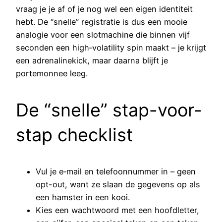
vraag je je af of je nog wel een eigen identiteit
hebt. De “snelle” registratie is dus een mooie
analogie voor een slotmachine die binnen vijf
seconden een high‑volatility spin maakt – je krijgt
een adrenalinekick, maar daarna blijft je
portemonnee leeg.
De “snelle” stap-voor-
stap checklist
Vul je e‑mail en telefoonnummer in – geen
opt-out, want ze slaan de gegevens op als
een hamster in een kooi.
Kies een wachtwoord met een hoofdletter,