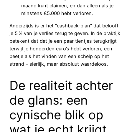
maand kunt claimen, en dan alleen als je
minstens €5.000 hebt verloren.
Anderzijds is er het “cashback‑plan” dat belooft
je 5 % van je verlies terug te geven. In de praktijk
betekent dat dat je een paar tientjes terugkrijgt
terwijl je honderden euro’s hebt verloren, een
beetje als het vinden van een schelp op het
strand – sierlijk, maar absoluut waardeloos.
De realiteit achter
de glans: een
cynische blik op
wat je echt krijgt