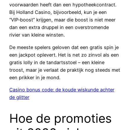
voorwaarden heeft dan een hypotheekcontract.
Bij Holland Casino, bijvoorbeeld, kun je een
“VIP‑boost” krijgen, maar die boost is niet meer
dan een extra druppel in een overstromende
rivier van kleine winsten.
De meeste spelers geloven dat een gratis spin je
een jackpot oplevert. Het is net zo zinvol als een
gratis lolly in de tandartsstoel – een kleine
troost, maar je verlaat de praktijk nog steeds met
een prikker in je mond.
Casino bonus code: de koude wiskunde achter
de glitter
Hoe de promoties