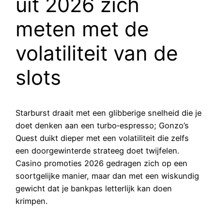
uit 2026 zich
meten met de
volatiliteit van de
slots
Starburst draait met een glibberige snelheid die je
doet denken aan een turbo‑espresso; Gonzo’s
Quest duikt dieper met een volatiliteit die zelfs
een doorgewinterde strateeg doet twijfelen.
Casino promoties 2026 gedragen zich op een
soortgelijke manier, maar dan met een wiskundig
gewicht dat je bankpas letterlijk kan doen
krimpen.