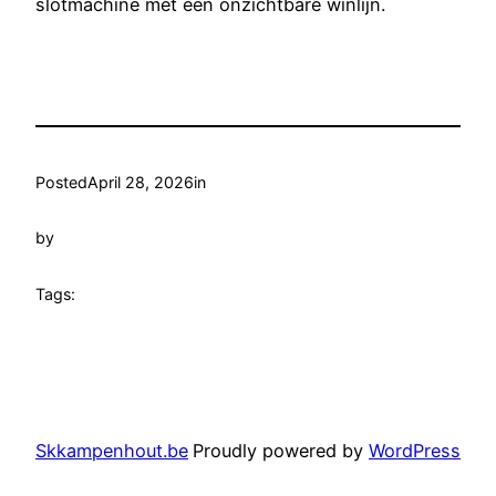
slotmachine met een onzichtbare winlijn.
Posted
April 28, 2026
in
by
Tags:
Skkampenhout.be
Proudly powered by
WordPress