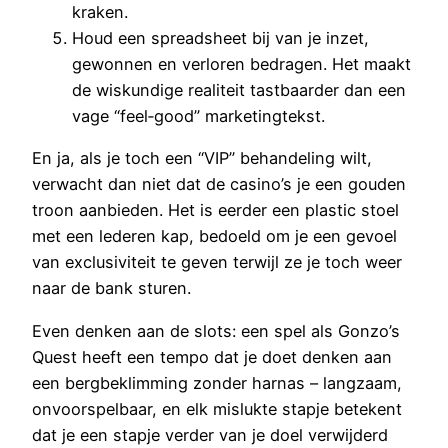
kraken.
Houd een spreadsheet bij van je inzet,
gewonnen en verloren bedragen. Het maakt
de wiskundige realiteit tastbaarder dan een
vage “feel‑good” marketingtekst.
En ja, als je toch een “VIP” behandeling wilt,
verwacht dan niet dat de casino’s je een gouden
troon aanbieden. Het is eerder een plastic stoel
met een lederen kap, bedoeld om je een gevoel
van exclusiviteit te geven terwijl ze je toch weer
naar de bank sturen.
Even denken aan de slots: een spel als Gonzo’s
Quest heeft een tempo dat je doet denken aan
een bergbeklimming zonder harnas – langzaam,
onvoorspelbaar, en elk mislukte stapje betekent
dat je een stapje verder van je doel verwijderd