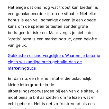
Het enige dat ons nog wat troost kan bieden, is
een gebalanceerde kijk op de situatie. Niet elke
bonus is een val; sommige geven je een goede
kans om de spellen te testen zonder grote
bedragen te riskeren. Maar vergis je niet – de
“gratis” term is een marketingtruc, geen belofte
van geluk.
Gokkasten casino vergelijken: Waarom je beter je
eigen wiskundige brein gebruikt dan de
marketingtrucs
En dan nu, een kleine irritatie: die belachelijk
kleine lettergrootte in de
uitbetalingsvoorwaarden bij een van die sites, je
moet bijna je bril aanzetten om te lezen wat er
echt gebeurt. Het is net zo frustrerend als een