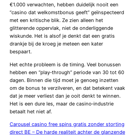
€1.000 verwachten, hebben duidelijk nooit een
“casino dat welkomstbonus geeft” geïnspecteerd
met een kritische blik. Ze zien alleen het
glitterende oppervlak, niet de onderliggende
wiskunde. Het is alsof je denkt dat een gratis
drankje bij de kroeg je meteen een kater
bespaart.
Het echte probleem is de timing. Veel bonussen
hebben een “play‑through” periode van 30 tot 60
dagen. Binnen die tijd moet je genoeg inzetten
om de bonus te verzilveren, en dat betekent vaak
dat je meer verliest dan je ooit denkt te winnen.
Het is een dure les, maar de casino‑industrie
betaalt het niet af.
Carousel casino free spins gratis zonder storting
direct BE – De harde realiteit achter de glanzende