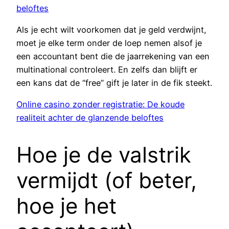
beloftes
Als je echt wilt voorkomen dat je geld verdwijnt,
moet je elke term onder de loep nemen alsof je
een accountant bent die de jaarrekening van een
multinational controleert. En zelfs dan blijft er
een kans dat de “free” gift je later in de fik steekt.
Online casino zonder registratie: De koude
realiteit achter de glanzende beloftes
Hoe je de valstrik
vermijdt (of beter,
hoe je het