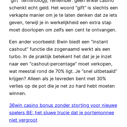
“gift” terminology, remember: geen enkel casino
schenkt echt geld. Het woord “gift” is slechts een
verkapte manier om je te laten denken dat ze iets
geven, terwijl je in werkelijkheid een extra stap
moet doorlopen om zelfs een cent te ontvangen.
Een ander voorbeeld: Bwin biedt een “instant
cashout” functie die zogenaamd werkt als een
turbo. In de praktijk betekent het dat je je inzet
naar een “cashout‑percentage” moet verkopen,
wat meestal rond de 70% ligt. Je “snel uitbetaald”
krijgen? Alleen als je tevreden bent met 30%
verlies op de pot die je net zo hard hebt moeten
winnen.
36win casino bonus zonder storting voor nieuwe
spelers BE: het sluwe trucje dat je portemonnee
niet vergroot