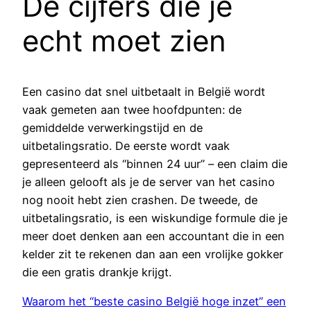
De cijfers die je
echt moet zien
Een casino dat snel uitbetaalt in België wordt
vaak gemeten aan twee hoofdpunten: de
gemiddelde verwerkingstijd en de
uitbetalingsratio. De eerste wordt vaak
gepresenteerd als “binnen 24 uur” – een claim die
je alleen gelooft als je de server van het casino
nog nooit hebt zien crashen. De tweede, de
uitbetalingsratio, is een wiskundige formule die je
meer doet denken aan een accountant die in een
kelder zit te rekenen dan aan een vrolijke gokker
die een gratis drankje krijgt.
Waarom het “beste casino België hoge inzet” een