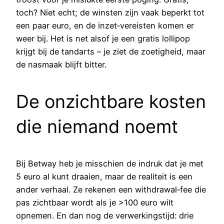
toch? Niet echt; de winsten zijn vaak beperkt tot
een paar euro, en de inzet‑vereisten komen er
weer bij. Het is net alsof je een gratis lollipop
krijgt bij de tandarts – je ziet de zoetigheid, maar
de nasmaak blijft bitter.
De onzichtbare kosten
die niemand noemt
Bij Betway heb je misschien de indruk dat je met
5 euro al kunt draaien, maar de realiteit is een
ander verhaal. Ze rekenen een withdrawal‑fee die
pas zichtbaar wordt als je >100 euro wilt
opnemen. En dan nog de verwerkingstijd: drie