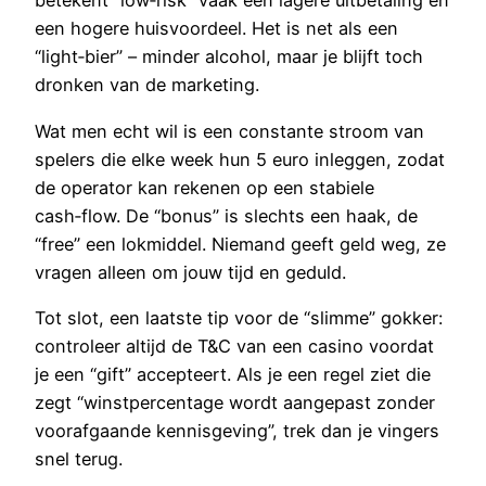
betekent “low‑risk” vaak een lagere uitbetaling en
een hogere huisvoordeel. Het is net als een
“light‑bier” – minder alcohol, maar je blijft toch
dronken van de marketing.
Wat men echt wil is een constante stroom van
spelers die elke week hun 5 euro inleggen, zodat
de operator kan rekenen op een stabiele
cash‑flow. De “bonus” is slechts een haak, de
“free” een lokmiddel. Niemand geeft geld weg, ze
vragen alleen om jouw tijd en geduld.
Tot slot, een laatste tip voor de “slimme” gokker:
controleer altijd de T&C van een casino voordat
je een “gift” accepteert. Als je een regel ziet die
zegt “winstpercentage wordt aangepast zonder
voorafgaande kennisgeving”, trek dan je vingers
snel terug.