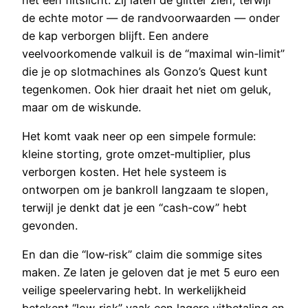
de echte motor — de randvoorwaarden — onder
de kap verborgen blijft. Een andere
veelvoorkomende valkuil is de “maximal win‑limit”
die je op slotmachines als Gonzo’s Quest kunt
tegenkomen. Ook hier draait het niet om geluk,
maar om de wiskunde.
Het komt vaak neer op een simpele formule:
kleine storting, grote omzet‑multiplier, plus
verborgen kosten. Het hele systeem is
ontworpen om je bankroll langzaam te slopen,
terwijl je denkt dat je een “cash‑cow” hebt
gevonden.
En dan die “low‑risk” claim die sommige sites
maken. Ze laten je geloven dat je met 5 euro een
veilige speelervaring hebt. In werkelijkheid