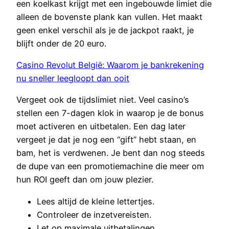
een koelkast krijgt met een ingebouwde limiet die
alleen de bovenste plank kan vullen. Het maakt
geen enkel verschil als je de jackpot raakt, je
blijft onder de 20 euro.
Casino Revolut België: Waarom je bankrekening
nu sneller leegloopt dan ooit
Vergeet ook de tijdslimiet niet. Veel casino’s
stellen een 7-dagen klok in waarop je de bonus
moet activeren en uitbetalen. Een dag later
vergeet je dat je nog een “gift” hebt staan, en
bam, het is verdwenen. Je bent dan nog steeds
de dupe van een promotiemachine die meer om
hun ROI geeft dan om jouw plezier.
Lees altijd de kleine lettertjes.
Controleer de inzetvereisten.
Let op maximale uitbetalingen.