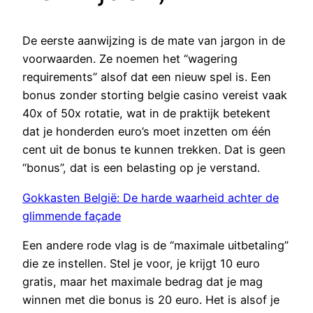
De eerste aanwijzing is de mate van jargon in de
voorwaarden. Ze noemen het “wagering
requirements” alsof dat een nieuw spel is. Een
bonus zonder storting belgie casino vereist vaak
40x of 50x rotatie, wat in de praktijk betekent
dat je honderden euro’s moet inzetten om één
cent uit de bonus te kunnen trekken. Dat is geen
“bonus”, dat is een belasting op je verstand.
Gokkasten België: De harde waarheid achter de
glimmende façade
Een andere rode vlag is de “maximale uitbetaling”
die ze instellen. Stel je voor, je krijgt 10 euro
gratis, maar het maximale bedrag dat je mag
winnen met die bonus is 20 euro. Het is alsof je