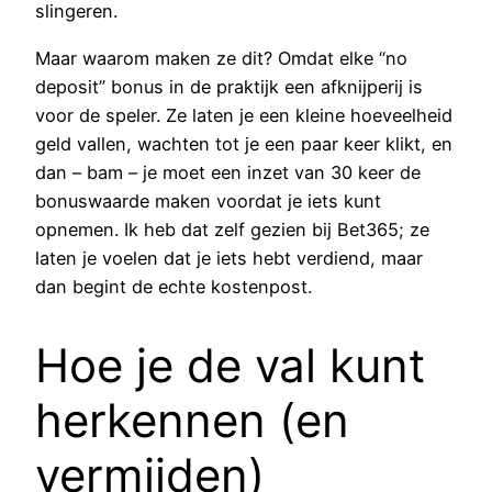
slingeren.
Maar waarom maken ze dit? Omdat elke “no
deposit” bonus in de praktijk een afknijperij is
voor de speler. Ze laten je een kleine hoeveelheid
geld vallen, wachten tot je een paar keer klikt, en
dan – bam – je moet een inzet van 30 keer de
bonuswaarde maken voordat je iets kunt
opnemen. Ik heb dat zelf gezien bij Bet365; ze
laten je voelen dat je iets hebt verdiend, maar
dan begint de echte kostenpost.
Hoe je de val kunt
herkennen (en
vermijden)