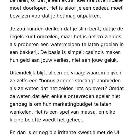
behalen, of dat je een extra “identiteitsverificatie”
moet doorlopen. Het is alsof je een cadeau moet
bewijzen voordat je het mag uitpakken.
Je zou kunnen denken dat je slim bent, dat je de
regels kunt omzeilen, maar het is net zo zinloos
als proberen een watermeloen te laten groeien in
een bakkerij. De basis is simpel: casino’s maken
hun geld aan jouw verlies, niet aan jouw geluk.
Uiteindelijk blijft alleen de vraag: waarom blijven
ze zelfs een “bonus zonder storting” aanbieden
als ze weten dat het zelden iets oplevert? Omdat
ze weten dat één enkele ontevreden speler niet
genoeg is om hun marketingbudget te laten
wankelen. Het is een spel van massa, en elke
kleine belofte voedt het geheel.
En dan is er nog die irritante kwestie met de UI