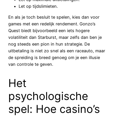
Let op tijdslimieten.
En als je toch besluit te spelen, kies dan voor
games met een redelijk rendement. Gonzo’s
Quest biedt bijvoorbeeld een iets hogere
volatiliteit dan Starburst, maar zelfs dan ben je
nog steeds een pion in hun strategie. De
uitbetaling is niet zo snel als een raceauto, maar
de spreiding is breed genoeg om je een illusie
van controle te geven.
Het
psychologische
spel: Hoe casino’s