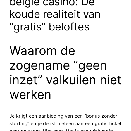
belgie casino: De
koude realiteit van
“gratis” beloftes
Waarom de
zogename “geen
inzet” valkuilen niet
werken
Je krijgt een aanbieding van een “bonus zonder
storting” en je denkt meteen aan een gratis ticket
naar de winst. Niet echt. Het is een wiskundig