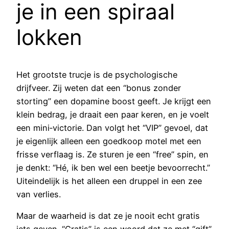
je in een spiraal
lokken
Het grootste trucje is de psychologische
drijfveer. Zij weten dat een “bonus zonder
storting” een dopamine boost geeft. Je krijgt een
klein bedrag, je draait een paar keren, en je voelt
een mini‑victorie. Dan volgt het “VIP” gevoel, dat
je eigenlijk alleen een goedkoop motel met een
frisse verflaag is. Ze sturen je een “free” spin, en
je denkt: “Hé, ik ben wel een beetje bevoorrecht.”
Uiteindelijk is het alleen een druppel in een zee
van verlies.
Maar de waarheid is dat ze je nooit echt gratis
iets geven. “Gratis” is een woord dat ze met “gift”