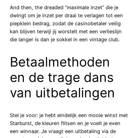
And then, the dreaded “maximale inzet” die je
dwingt om je inzet per draai te verlagen tot een
piepklein bedrag, zodat de casinobetaler veilig
kan blijven terwijl jij worstelt met een verlieslijn
die langer is dan je sokkel in een vintage club.
Betaalmethoden
en de trage dans
van uitbetalingen
Stel je voor: je hebt eindelijk een mooie winst met
Starburst, de kleuren flitsen en je voelt je even
een winnaar. Je vraagt een uitbetaling via de