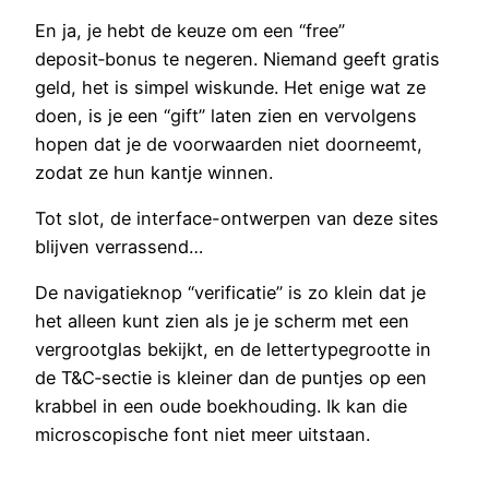
En ja, je hebt de keuze om een “free”
deposit‑bonus te negeren. Niemand geeft gratis
geld, het is simpel wiskunde. Het enige wat ze
doen, is je een “gift” laten zien en vervolgens
hopen dat je de voorwaarden niet doorneemt,
zodat ze hun kantje winnen.
Tot slot, de interface-ontwerpen van deze sites
blijven verrassend…
De navigatieknop “verificatie” is zo klein dat je
het alleen kunt zien als je je scherm met een
vergrootglas bekijkt, en de lettertypegrootte in
de T&C‑sectie is kleiner dan de puntjes op een
krabbel in een oude boekhouding. Ik kan die
microscopische font niet meer uitstaan.