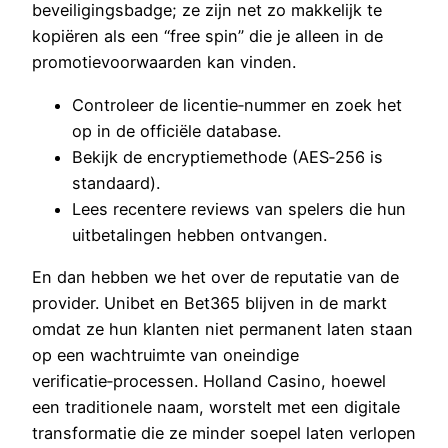
beveiligingsbadge; ze zijn net zo makkelijk te
kopiëren als een “free spin” die je alleen in de
promotievoorwaarden kan vinden.
Controleer de licentie‑nummer en zoek het
op in de officiële database.
Bekijk de encryptiemethode (AES‑256 is
standaard).
Lees recentere reviews van spelers die hun
uitbetalingen hebben ontvangen.
En dan hebben we het over de reputatie van de
provider. Unibet en Bet365 blijven in de markt
omdat ze hun klanten niet permanent laten staan
op een wachtruimte van oneindige
verificatie‑processen. Holland Casino, hoewel
een traditionele naam, worstelt met een digitale
transformatie die ze minder soepel laten verlopen