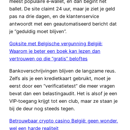
meest populaire e‑wallet, en dan begint het
ballet. De site claimt 24 uur, maar je ziet je geld
pas na drie dagen, en de klantenservice
antwoordt met een geautomatiseerd bericht dat
je “geduldig moet blijven”.
Goksite met Belgische vergunning België:
Waarom je beter een boek kan lezen dan
vertrouwen op die “gratis” beloftes
Bankoverschrijvingen blijven de langzame reus.
Zelfs als je een kredietkaart gebruikt, moet je
eerst door een “verificatietest” die meer vragen
bevat dan een belastingaudit. Het is alsof je een
VIP‑toegang krijgt tot een club, maar ze staan je
bij de deur nog steeds tegen.
Betrouwbaar crypto casino België: geen wonder,
wel een harde realiteit