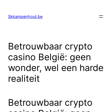
Skip
to
Skkampenhout.be
content
Betrouwbaar crypto
casino België: geen
wonder, wel een harde
realiteit
Betrouwbaar crypto