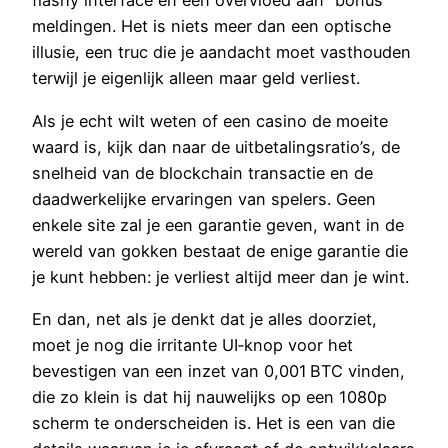
flashy interface en een overvloed aan “bonus”
meldingen. Het is niets meer dan een optische
illusie, een truc die je aandacht moet vasthouden
terwijl je eigenlijk alleen maar geld verliest.
Als je echt wilt weten of een casino de moeite
waard is, kijk dan naar de uitbetalingsratio’s, de
snelheid van de blockchain transactie en de
daadwerkelijke ervaringen van spelers. Geen
enkele site zal je een garantie geven, want in de
wereld van gokken bestaat de enige garantie die
je kunt hebben: je verliest altijd meer dan je wint.
En dan, net als je denkt dat je alles doorziet,
moet je nog die irritante UI‑knop voor het
bevestigen van een inzet van 0,001 BTC vinden,
die zo klein is dat hij nauwelijks op een 1080p
scherm te onderscheiden is. Het is een van die