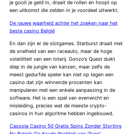
je gooit je geld in, draait de rollen en hoopt op
een uitkomst die zelden in je voordeel uitwerkt.
De rauwe waarheid achter het zoeken naar het
beste casino België
En dan zijn er de slotgames. Starburst draait met
de snelheid van een raceauto, maar de hoge
volatiliteit van een loterij. Gonzo’s Quest duikt
diep in de jungle van kansen, maar zelfs de
meest gedurfde speler kan niet op tegen een
casino dat zijn winnende procenten kan
manipuleren met een enkele aanpassing in de
software. Het is een spel van evenwicht en
misleiding, precies wat de meeste crypto-
casinos in hun algoritme hebben ingebouwd.
Casoola Casino 50 Gratis Spins Zonder Storting
Nu België: De Koude Realiteit van “Free”