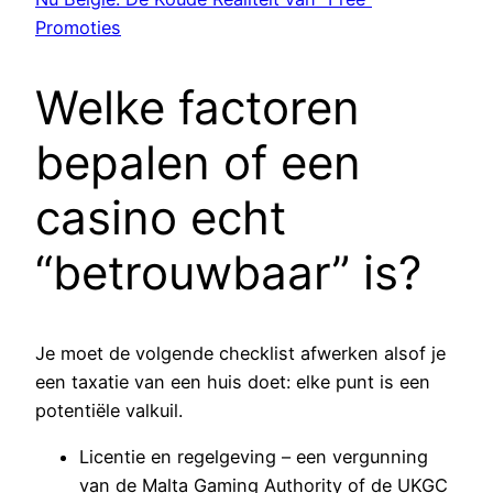
Promoties
Welke factoren
bepalen of een
casino echt
“betrouwbaar” is?
Je moet de volgende checklist afwerken alsof je
een taxatie van een huis doet: elke punt is een
potentiële valkuil.
Licentie en regelgeving – een vergunning
van de Malta Gaming Authority of de UKGC