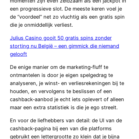
momenten zijn even zeldzaam als een jackpot in
een progressieve slot. De meeste keren voel je
de “voordeel” net zo vluchtig als een gratis spin
die je onmiddellijk verliest.
Julius Casino gooit 50 gratis spins zonder
storting nu België – een gimmick die niemand
gelooft
De enige manier om de marketing‑fluff te
ontmantelen is door je eigen spelgedrag te
analyseren, je winst‑ en verliesrekeningen bij te
houden, en vervolgens te beslissen of een
cashback‑aanbod je echt iets oplevert of alleen
maar een extra statistiek is die je ego streelt.
En voor de liefhebbers van detail: de UI van de
cashback‑pagina bij een van die platforms
gebruikt een lettergrootte zo klein dat je bijna