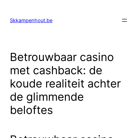
Skip
to
Skkampenhout.be
content
Betrouwbaar casino
met cashback: de
koude realiteit achter
de glimmende
beloftes