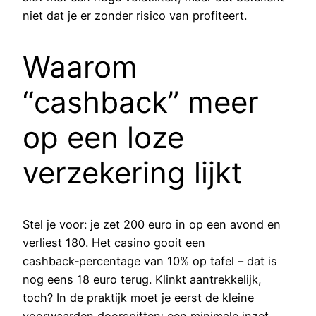
niet dat je er zonder risico van profiteert.
Waarom
“cashback” meer
op een loze
verzekering lijkt
Stel je voor: je zet 200 euro in op een avond en
verliest 180. Het casino gooit een
cashback‑percentage van 10% op tafel – dat is
nog eens 18 euro terug. Klinkt aantrekkelijk,
toch? In de praktijk moet je eerst de kleine