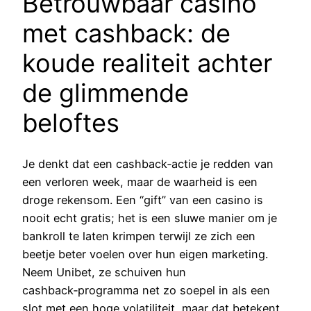
Betrouwbaar casino
met cashback: de
koude realiteit achter
de glimmende
beloftes
Je denkt dat een cashback‑actie je redden van
een verloren week, maar de waarheid is een
droge rekensom. Een “gift” van een casino is
nooit echt gratis; het is een sluwe manier om je
bankroll te laten krimpen terwijl ze zich een
beetje beter voelen over hun eigen marketing.
Neem Unibet, ze schuiven hun
cashback‑programma net zo soepel in als een
slot met een hoge volatiliteit, maar dat betekent