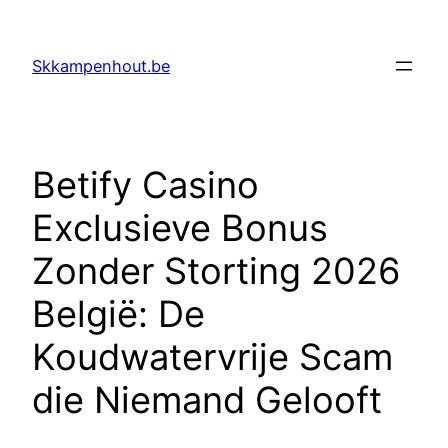
Skip
to
Skkampenhout.be
content
Betify Casino
Exclusieve Bonus
Zonder Storting 2026
België: De
Koudwatervrije Scam
die Niemand Gelooft