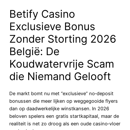
Betify Casino
Exclusieve Bonus
Zonder Storting 2026
België: De
Koudwatervrije Scam
die Niemand Gelooft
De markt bomt nu met “exclusieve” no‑deposit
bonussen die meer lijken op weggegooide flyers
dan op daadwerkelijke winstkansen. In 2026
beloven spelers een gratis startkapitaal, maar de
realiteit is net zo droog als een oude casino‑vloer