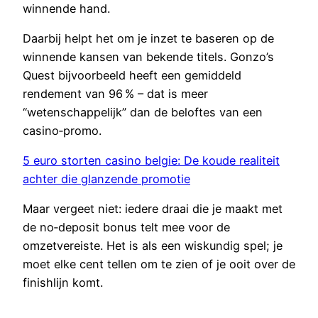
winnende hand.
Daarbij helpt het om je inzet te baseren op de
winnende kansen van bekende titels. Gonzo’s
Quest bijvoorbeeld heeft een gemiddeld
rendement van 96 % – dat is meer
“wetenschappelijk” dan de beloftes van een
casino‑promo.
5 euro storten casino belgie: De koude realiteit
achter die glanzende promotie
Maar vergeet niet: iedere draai die je maakt met
de no‑deposit bonus telt mee voor de
omzetvereiste. Het is als een wiskundig spel; je
moet elke cent tellen om te zien of je ooit over de
finishlijn komt.