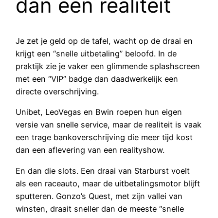
dan een realiteit
Je zet je geld op de tafel, wacht op de draai en
krijgt een “snelle uitbetaling” beloofd. In de
praktijk zie je vaker een glimmende splashscreen
met een “VIP” badge dan daadwerkelijk een
directe overschrijving.
Unibet, LeoVegas en Bwin roepen hun eigen
versie van snelle service, maar de realiteit is vaak
een trage bankoverschrijving die meer tijd kost
dan een aflevering van een realityshow.
En dan die slots. Een draai van Starburst voelt
als een raceauto, maar de uitbetalingsmotor blijft
sputteren. Gonzo’s Quest, met zijn vallei van
winsten, draait sneller dan de meeste “snelle