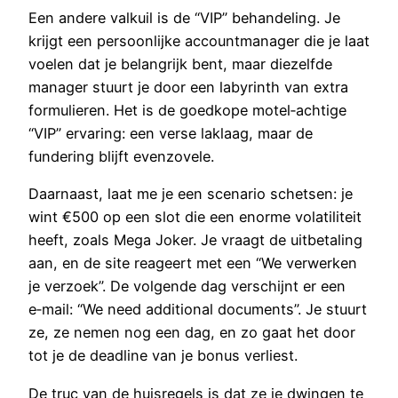
Een andere valkuil is de “VIP” behandeling. Je
krijgt een persoonlijke accountmanager die je laat
voelen dat je belangrijk bent, maar diezelfde
manager stuurt je door een labyrinth van extra
formulieren. Het is de goedkope motel‑achtige
“VIP” ervaring: een verse laklaag, maar de
fundering blijft evenzovele.
Daarnaast, laat me je een scenario schetsen: je
wint €500 op een slot die een enorme volatiliteit
heeft, zoals Mega Joker. Je vraagt de uitbetaling
aan, en de site reageert met een “We verwerken
je verzoek”. De volgende dag verschijnt er een
e‑mail: “We need additional documents”. Je stuurt
ze, ze nemen nog een dag, en zo gaat het door
tot je de deadline van je bonus verliest.
De truc van de huisregels is dat ze je dwingen te