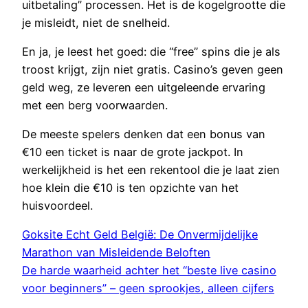
uitbetaling” processen. Het is de kogelgrootte die
je misleidt, niet de snelheid.
En ja, je leest het goed: die “free” spins die je als
troost krijgt, zijn niet gratis. Casino’s geven geen
geld weg, ze leveren een uitgeleende ervaring
met een berg voorwaarden.
De meeste spelers denken dat een bonus van
€10 een ticket is naar de grote jackpot. In
werkelijkheid is het een rekentool die je laat zien
hoe klein die €10 is ten opzichte van het
huisvoordeel.
Goksite Echt Geld België: De Onvermijdelijke
Marathon van Misleidende Beloften
De harde waarheid achter het “beste live casino
voor beginners” – geen sprookjes, alleen cijfers