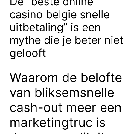
De “beste online
casino belgie snelle
uitbetaling” is een
mythe die je beter niet
gelooft
Waarom de belofte
van bliksemsnelle
cash-out meer een
marketingtruc is