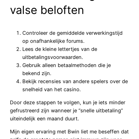
valse beloften
Controleer de gemiddelde verwerkingstijd
op onafhankelijke forums.
Lees de kleine lettertjes van de
uitbetalingsvoorwaarden.
Gebruik alleen betaalmethoden die je
bekend zijn.
Bekijk recensies van andere spelers over de
snelheid van het casino.
Door deze stappen te volgen, kun je iets minder
gefrustreerd zijn wanneer je “snelle uitbetaling”
uiteindelijk een maand duurt.
Mijn eigen ervaring met Bwin liet me beseffen dat