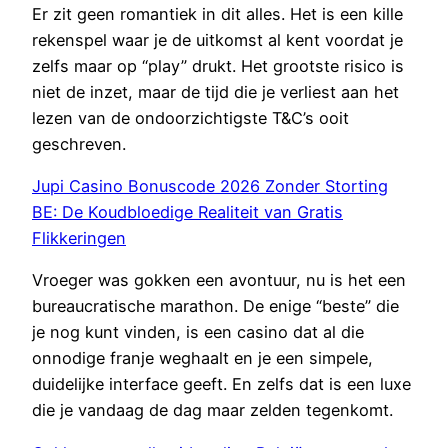
Er zit geen romantiek in dit alles. Het is een kille
rekenspel waar je de uitkomst al kent voordat je
zelfs maar op “play” drukt. Het grootste risico is
niet de inzet, maar de tijd die je verliest aan het
lezen van de ondoorzichtigste T&C’s ooit
geschreven.
Jupi Casino Bonuscode 2026 Zonder Storting
BE: De Koudbloedige Realiteit van Gratis
Flikkeringen
Vroeger was gokken een avontuur, nu is het een
bureaucratische marathon. De enige “beste” die
je nog kunt vinden, is een casino dat al die
onnodige franje weghaalt en je een simpele,
duidelijke interface geeft. En zelfs dat is een luxe
die je vandaag de dag maar zelden tegenkomt.