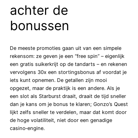
achter de
bonussen
De meeste promoties gaan uit van een simpele
rekensom: ze geven je een “free spin” – eigenlijk
een gratis suikerkrijt op de tandarts – en rekenen
vervolgens 30x een stortingsbonus af voordat je
iets kunt opnemen. De getallen zijn mooi
opgezet, maar de praktijk is een andere. Als je
een slot als Starburst draait, draait de tijd sneller
dan je kans om je bonus te klaren; Gonzo’s Quest
lijkt zelfs sneller te verdelen, maar dat komt door
de hoge volatiliteit, niet door een genadige
casino‑engine.