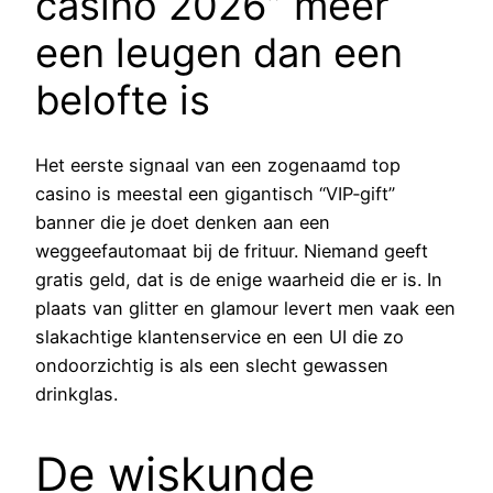
casino 2026” meer
een leugen dan een
belofte is
Het eerste signaal van een zogenaamd top
casino is meestal een gigantisch “VIP‑gift”
banner die je doet denken aan een
weggeefautomaat bij de frituur. Niemand geeft
gratis geld, dat is de enige waarheid die er is. In
plaats van glitter en glamour levert men vaak een
slakachtige klantenservice en een UI die zo
ondoorzichtig is als een slecht gewassen
drinkglas.
De wiskunde