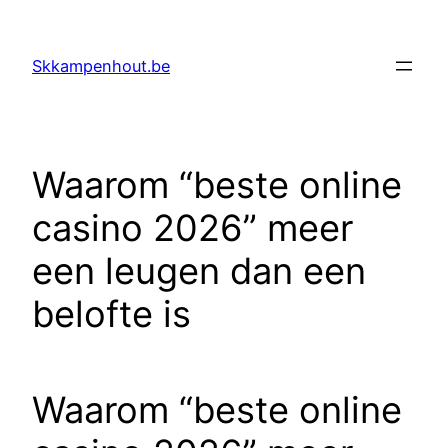
Skip
to
Skkampenhout.be
content
Waarom “beste online
casino 2026” meer
een leugen dan een
belofte is
Waarom “beste online