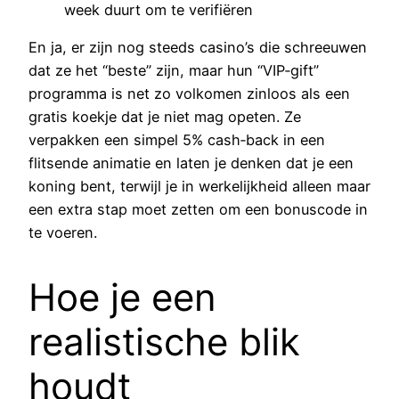
week duurt om te verifiëren
En ja, er zijn nog steeds casino’s die schreeuwen
dat ze het “beste” zijn, maar hun “VIP‑gift”
programma is net zo volkomen zinloos als een
gratis koekje dat je niet mag opeten. Ze
verpakken een simpel 5% cash‑back in een
flitsende animatie en laten je denken dat je een
koning bent, terwijl je in werkelijkheid alleen maar
een extra stap moet zetten om een bonuscode in
te voeren.
Hoe je een
realistische blik
houdt