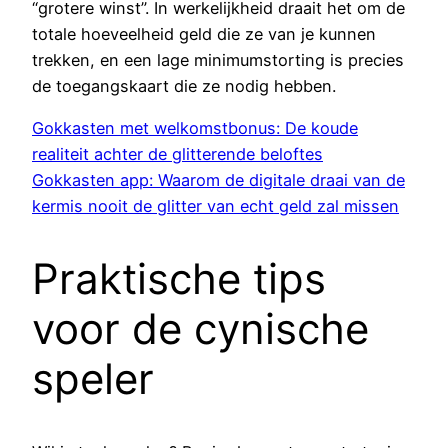
“grotere winst”. In werkelijkheid draait het om de
totale hoeveelheid geld die ze van je kunnen
trekken, en een lage minimumstorting is precies
de toegangskaart die ze nodig hebben.
Gokkasten met welkomstbonus: De koude
realiteit achter de glitterende beloftes
Gokkasten app: Waarom de digitale draai van de
kermis nooit de glitter van echt geld zal missen
Praktische tips
voor de cynische
speler