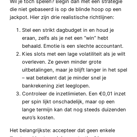
Wil je toch spelen? Begin dan met een strategie
die niet gebaseerd is op de blinde hoop op een
jackpot. Hier zijn drie realistische richtlijnen:
Stel een strikt dagbudget in en houd je
eraan, zelfs als je net een “win” hebt
behaald. Emotie is een slechte accountant.
Kies slots met een lage volatiliteit als je wilt
overleven. Ze geven minder grote
uitbetalingen, maar je blijft langer in het spel
– wat betekent dat je minder snel je
bankrekening ziet leeglopen.
Controleer de inzetlimieten. Een €0,01 inzet
per spin lijkt onschadelijk, maar op een
lange termijn kan dat nog steeds duizenden
euro’s kosten.
Het belangrijkste: accepteer dat geen enkele