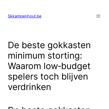
Skip
to
Skkampenhout.be
content
De beste gokkasten
minimum storting:
Waarom low‑budget
spelers toch blijven
verdrinken