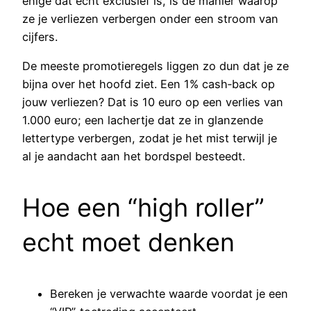
enige dat echt exclusief is, is de manier waarop
ze je verliezen verbergen onder een stroom van
cijfers.
De meeste promotieregels liggen zo dun dat je ze
bijna over het hoofd ziet. Een 1% cash‑back op
jouw verliezen? Dat is 10 euro op een verlies van
1.000 euro; een lachertje dat ze in glanzende
lettertype verbergen, zodat je het mist terwijl je
al je aandacht aan het bordspel besteedt.
Hoe een “high roller”
echt moet denken
Bereken je verwachte waarde voordat je een