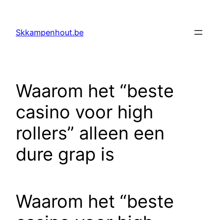
Skip
to
Skkampenhout.be
content
Waarom het “beste
casino voor high
rollers” alleen een
dure grap is
Waarom het “beste