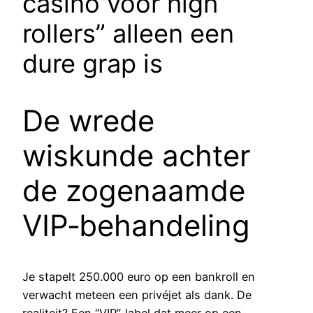
casino voor high
rollers” alleen een
dure grap is
De wrede
wiskunde achter
de zogenaamde
VIP‑behandeling
Je stapelt 250.000 euro op een bankroll en
verwacht meteen een privéjet als dank. De
realiteit? Een “VIP”‑label dat meer op een