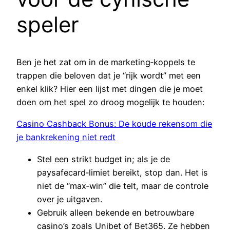
speler
Ben je het zat om in de marketing‑koppels te
trappen die beloven dat je “rijk wordt” met een
enkel klik? Hier een lijst met dingen die je moet
doen om het spel zo droog mogelijk te houden:
Casino Cashback Bonus: De koude rekensom die
je bankrekening niet redt
Stel een strikt budget in; als je de
paysafecard‑limiet bereikt, stop dan. Het is
niet de “max‑win” die telt, maar de controle
over je uitgaven.
Gebruik alleen bekende en betrouwbare
casino’s zoals Unibet of Bet365. Ze hebben