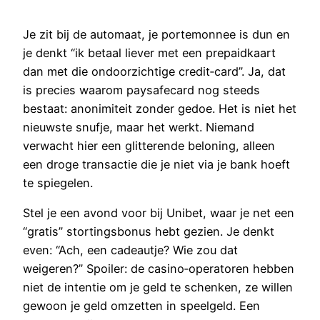
Je zit bij de automaat, je portemonnee is dun en
je denkt “ik betaal liever met een prepaidkaart
dan met die ondoorzichtige credit‑card”. Ja, dat
is precies waarom paysafecard nog steeds
bestaat: anonimiteit zonder gedoe. Het is niet het
nieuwste snufje, maar het werkt. Niemand
verwacht hier een glitterende beloning, alleen
een droge transactie die je niet via je bank hoeft
te spiegelen.
Stel je een avond voor bij Unibet, waar je net een
“gratis” stortingsbonus hebt gezien. Je denkt
even: “Ach, een cadeautje? Wie zou dat
weigeren?” Spoiler: de casino‑operatoren hebben
niet de intentie om je geld te schenken, ze willen
gewoon je geld omzetten in speelgeld. Een