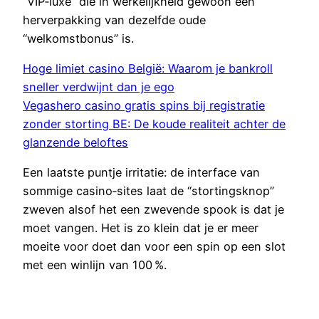
“VIP‑luxe” die in werkelijkheid gewoon een
herverpakking van dezelfde oude
“welkomstbonus” is.
Hoge limiet casino België: Waarom je bankroll
sneller verdwijnt dan je ego
Vegashero casino gratis spins bij registratie
zonder storting BE: De koude realiteit achter de
glanzende beloftes
Een laatste puntje irritatie: de interface van
sommige casino‑sites laat de “stortingsknop”
zweven alsof het een zwevende spook is dat je
moet vangen. Het is zo klein dat je er meer
moeite voor doet dan voor een spin op een slot
met een winlijn van 100 %.