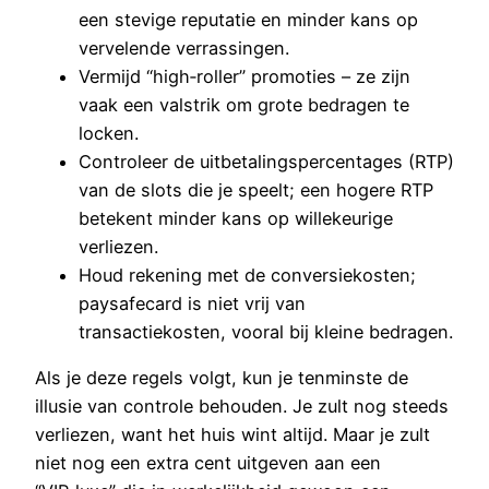
een stevige reputatie en minder kans op
vervelende verrassingen.
Vermijd “high‑roller” promoties – ze zijn
vaak een valstrik om grote bedragen te
locken.
Controleer de uitbetalingspercentages (RTP)
van de slots die je speelt; een hogere RTP
betekent minder kans op willekeurige
verliezen.
Houd rekening met de conversiekosten;
paysafecard is niet vrij van
transactiekosten, vooral bij kleine bedragen.
Als je deze regels volgt, kun je tenminste de
illusie van controle behouden. Je zult nog steeds
verliezen, want het huis wint altijd. Maar je zult
niet nog een extra cent uitgeven aan een