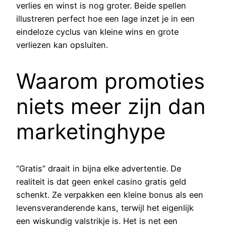
verlies en winst is nog groter. Beide spellen
illustreren perfect hoe een lage inzet je in een
eindeloze cyclus van kleine wins en grote
verliezen kan opsluiten.
Waarom promoties
niets meer zijn dan
marketinghype
“Gratis” draait in bijna elke advertentie. De
realiteit is dat geen enkel casino gratis geld
schenkt. Ze verpakken een kleine bonus als een
levensveranderende kans, terwijl het eigenlijk
een wiskundig valstrikje is. Het is net een