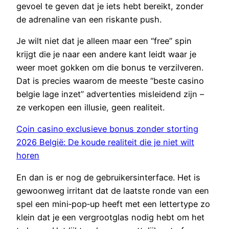
gevoel te geven dat je iets hebt bereikt, zonder
de adrenaline van een riskante push.
Je wilt niet dat je alleen maar een “free” spin
krijgt die je naar een andere kant leidt waar je
weer moet gokken om die bonus te verzilveren.
Dat is precies waarom de meeste “beste casino
belgie lage inzet” advertenties misleidend zijn –
ze verkopen een illusie, geen realiteit.
Coin casino exclusieve bonus zonder storting
2026 België: De koude realiteit die je niet wilt
horen
En dan is er nog de gebruikersinterface. Het is
gewoonweg irritant dat de laatste ronde van een
spel een mini‑pop‑up heeft met een lettertype zo
klein dat je een vergrootglas nodig hebt om het