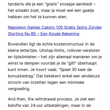
tandarts die je een “gratis” snoepje aanbiedt –
het smaakt zoet, maar je moet wel een gaatje
hebben om het te kunnen eten.
Napoleon Games Casino 100 Gratis Spins Zonder
Storting Nu BE – Een Koude Rekening
Bovendien ligt de echte kostenstructuur in de
kleine lettertjes. Uitstap‑limits, rollover‑vereisten
en tijdslimieten – het zijn allemaal manieren om je
winst te dempen voordat je de “gift” überhaupt
kunt innen. Je hoort vaak: “Speel 30 keer de
bonusbedrag.” Dat betekent enkel een eindeloze
stroom van inzetten tegen een minimale
vergoeding.
And then, the withdrawal process. Je ziet een
belofte van 24‑uur uitbetalingen, maar in de