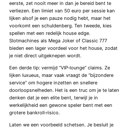
eerste, zet nooit meer in dan je bereid bent te
verliezen. Een limiet van 50 euro per sessie kan
lijken alsof je een pauze nodig hebt, maar het
voorkomt een schuldenberg. Ten tweede, kies
spellen met een redelijk house edge.
Slotmachines als Mega Joker of Classic 777
bieden een lager voordeel voor het house, zodat
je niet direct uitgeknepen wordt.
Een derde tip: vermijd “VIP‑lounge” claims. Ze
lijken luxueus, maar vaak vraagt de “bijzondere
service” om hogere inzetten en snellere
doorloopsnelheden. Het is een truc om je te laten
denken dat je een elite bent, terwijl je in
werkelijkheid een gewone speler bent met een
grotere bankroll‑risico.
Laten we een voorbeeld schetsen. Je besluit je