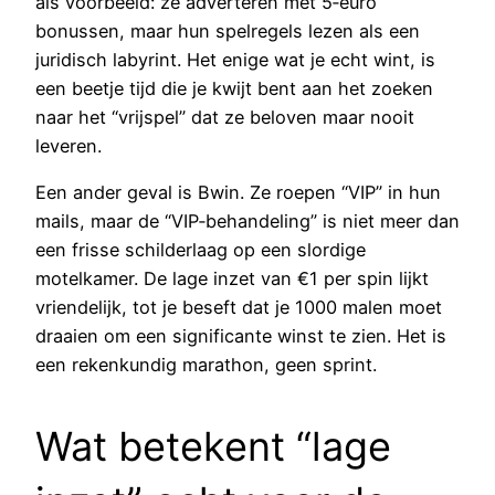
als voorbeeld: ze adverteren met 5‑euro
bonussen, maar hun spelregels lezen als een
juridisch labyrint. Het enige wat je echt wint, is
een beetje tijd die je kwijt bent aan het zoeken
naar het “vrijspel” dat ze beloven maar nooit
leveren.
Een ander geval is Bwin. Ze roepen “VIP” in hun
mails, maar de “VIP‑behandeling” is niet meer dan
een frisse schilderlaag op een slordige
motelkamer. De lage inzet van €1 per spin lijkt
vriendelijk, tot je beseft dat je 1000 malen moet
draaien om een significante winst te zien. Het is
een rekenkundig marathon, geen sprint.
Wat betekent “lage