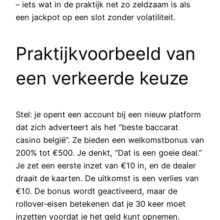
– iets wat in de praktijk net zo zeldzaam is als
een jackpot op een slot zonder volatiliteit.
Praktijkvoorbeeld van
een verkeerde keuze
Stel: je opent een account bij een nieuw platform
dat zich adverteert als het “beste baccarat
casino belgië”. Ze bieden een welkomstbonus van
200% tot €500. Je denkt, “Dat is een goeie deal.”
Je zet een eerste inzet van €10 in, en de dealer
draait de kaarten. De uitkomst is een verlies van
€10. De bonus wordt geactiveerd, maar de
rollover‑eisen betekenen dat je 30 keer moet
inzetten voordat je het geld kunt opnemen.