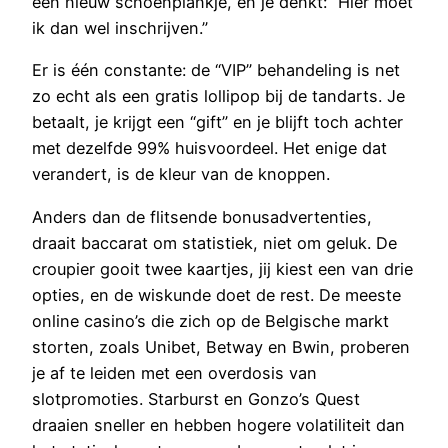
een nieuw schoenplankje, en je denkt: “Hier moet
ik dan wel inschrijven.”
Er is één constante: de “VIP” behandeling is net
zo echt als een gratis lollipop bij de tandarts. Je
betaalt, je krijgt een “gift” en je blijft toch achter
met dezelfde 99% huisvoordeel. Het enige dat
verandert, is de kleur van de knoppen.
Anders dan de flitsende bonusadvertenties,
draait baccarat om statistiek, niet om geluk. De
croupier gooit twee kaartjes, jij kiest een van drie
opties, en de wiskunde doet de rest. De meeste
online casino’s die zich op de Belgische markt
storten, zoals Unibet, Betway en Bwin, proberen
je af te leiden met een overdosis van
slotpromoties. Starburst en Gonzo’s Quest
draaien sneller en hebben hogere volatiliteit dan