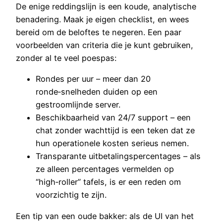
De enige reddingslijn is een koude, analytische
benadering. Maak je eigen checklist, en wees
bereid om de beloftes te negeren. Een paar
voorbeelden van criteria die je kunt gebruiken,
zonder al te veel poespas:
Rondes per uur – meer dan 20
ronde‑snelheden duiden op een
gestroomlijnde server.
Beschikbaarheid van 24/7 support – een
chat zonder wachttijd is een teken dat ze
hun operationele kosten serieus nemen.
Transparante uitbetalingspercentages – als
ze alleen percentages vermelden op
“high‑roller” tafels, is er een reden om
voorzichtig te zijn.
Een tip van een oude bakker: als de UI van het