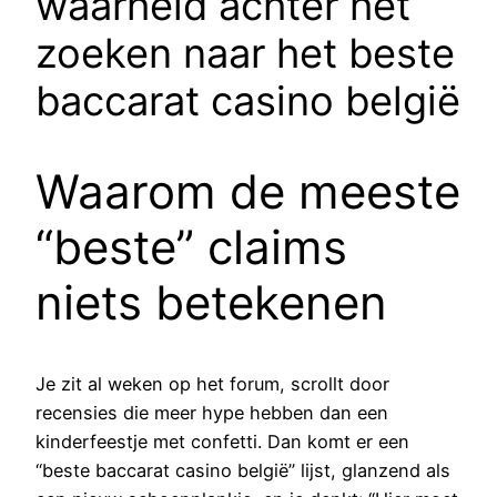
waarheid achter het
zoeken naar het beste
baccarat casino belgië
Waarom de meeste
“beste” claims
niets betekenen
Je zit al weken op het forum, scrollt door
recensies die meer hype hebben dan een
kinderfeestje met confetti. Dan komt er een
“beste baccarat casino belgië” lijst, glanzend als