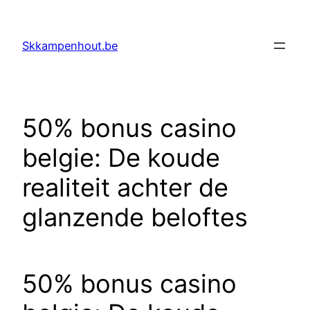
Skip
to
Skkampenhout.be
content
50% bonus casino
belgie: De koude
realiteit achter de
glanzende beloftes
50% bonus casino