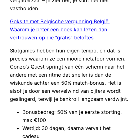
vergaderzaal – je ziet het, je kunt het niet
vasthouden.
Goksite met Belgische vergunning België:
Waarom je beter een boek kan lezen dan
vertrouwen op die “gratis” beloftes
Slotgames hebben hun eigen tempo, en dat is
precies waarom ze een mooie metafoor vormen.
Gonzo’s Quest springt van één scherm naar het
andere met een ritme dat sneller is dan de
wiskunde achter een 50% match‑bonus. Het is
alsof je door een wervelwind van cijfers wordt
geslingerd, terwijl je bankroll langzaam verdwijnt.
Bonusbedrag: 50% van je eerste storting,
max €100
Wettijd: 30 dagen, daarna vervalt het
cadeau