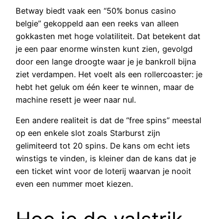
Betway biedt vaak een “50% bonus casino
belgie” gekoppeld aan een reeks van alleen
gokkasten met hoge volatiliteit. Dat betekent dat
je een paar enorme winsten kunt zien, gevolgd
door een lange droogte waar je je bankroll bijna
ziet verdampen. Het voelt als een rollercoaster: je
hebt het geluk om één keer te winnen, maar de
machine resett je weer naar nul.
Een andere realiteit is dat de “free spins” meestal
op een enkele slot zoals Starburst zijn
gelimiteerd tot 20 spins. De kans om echt iets
winstigs te vinden, is kleiner dan de kans dat je
een ticket wint voor de loterij waarvan je nooit
even een nummer moet kiezen.