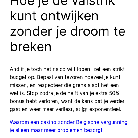
Hoe je de valstrik
kunt ontwijken
zonder je droom te
breken
And if je toch het risico wilt lopen, zet een strikt
budget op. Bepaal van tevoren hoeveel je kunt
missen, en respecteer die grens alsof het een
wet is. Stop zodra je de helft van je extra 50%
bonus hebt verloren, want de kans dat je verder
gaat en weer meer verliest, stijgt exponentieel.
Waarom een casino zonder Belgische vergunning
je alleen maar meer problemen bezorgt