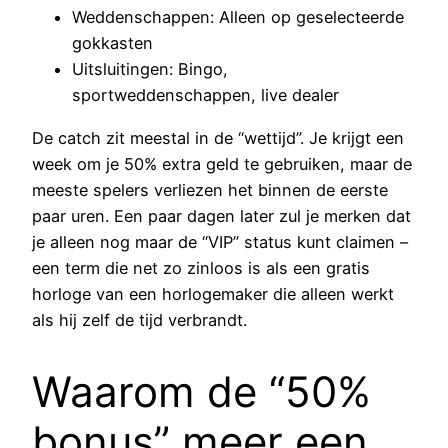
Weddenschappen: Alleen op geselecteerde
gokkasten
Uitsluitingen: Bingo,
sportweddenschappen, live dealer
De catch zit meestal in de “wettijd”. Je krijgt een
week om je 50% extra geld te gebruiken, maar de
meeste spelers verliezen het binnen de eerste
paar uren. Een paar dagen later zul je merken dat
je alleen nog maar de “VIP” status kunt claimen –
een term die net zo zinloos is als een gratis
horloge van een horlogemaker die alleen werkt
als hij zelf de tijd verbrandt.
Waarom de “50%
bonus” meer een