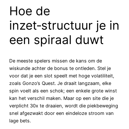
Hoe de
inzet‑structuur je in
een spiraal duwt
De meeste spelers missen de kans om de
wiskunde achter de bonus te ontleden. Stel je
voor dat je een slot speelt met hoge volatiliteit,
zoals Gonzo’s Quest. Je draait langzaam, elke
spin voelt als een schok; een enkele grote winst
kan het verschil maken. Maar op een site die je
verplicht 30x te draaien, wordt die piekbeweging
snel afgezwakt door een eindeloze stroom van
lage bets.