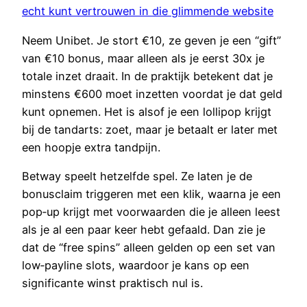
echt kunt vertrouwen in die glimmende website
Neem Unibet. Je stort €10, ze geven je een “gift”
van €10 bonus, maar alleen als je eerst 30x je
totale inzet draait. In de praktijk betekent dat je
minstens €600 moet inzetten voordat je dat geld
kunt opnemen. Het is alsof je een lollipop krijgt
bij de tandarts: zoet, maar je betaalt er later met
een hoopje extra tandpijn.
Betway speelt hetzelfde spel. Ze laten je de
bonusclaim triggeren met een klik, waarna je een
pop‑up krijgt met voorwaarden die je alleen leest
als je al een paar keer hebt gefaald. Dan zie je
dat de “free spins” alleen gelden op een set van
low‑payline slots, waardoor je kans op een
significante winst praktisch nul is.