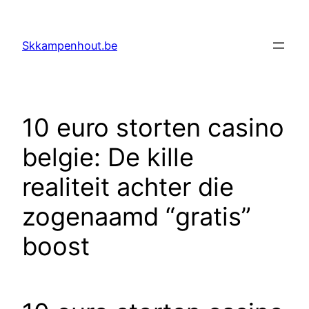
Skip
to
Skkampenhout.be
content
10 euro storten casino
belgie: De kille
realiteit achter die
zogenaamd “gratis”
boost