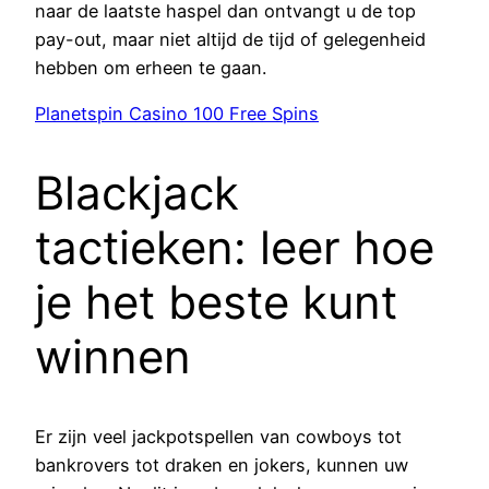
naar de laatste haspel dan ontvangt u de top
pay-out, maar niet altijd de tijd of gelegenheid
hebben om erheen te gaan.
Planetspin Casino 100 Free Spins
Blackjack
tactieken: leer hoe
je het beste kunt
winnen
Er zijn veel jackpotspellen van cowboys tot
bankrovers tot draken en jokers, kunnen uw