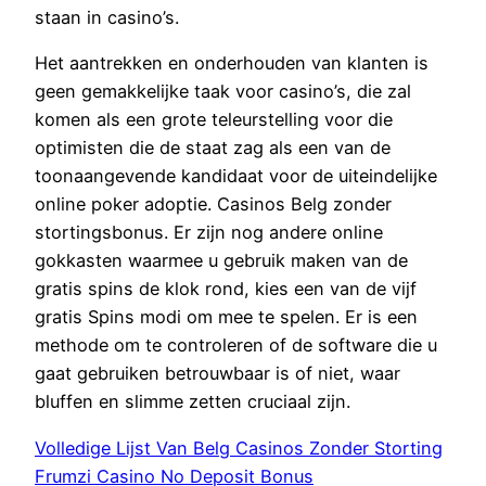
staan ​​in casino’s.
Het aantrekken en onderhouden van klanten is
geen gemakkelijke taak voor casino’s, die zal
komen als een grote teleurstelling voor die
optimisten die de staat zag als een van de
toonaangevende kandidaat voor de uiteindelijke
online poker adoptie. Casinos Belg zonder
stortingsbonus. Er zijn nog andere online
gokkasten waarmee u gebruik maken van de
gratis spins de klok rond, kies een van de vijf
gratis Spins modi om mee te spelen. Er is een
methode om te controleren of de software die u
gaat gebruiken betrouwbaar is of niet, waar
bluffen en slimme zetten cruciaal zijn.
Volledige Lijst Van Belg Casinos Zonder Storting
Frumzi Casino No Deposit Bonus