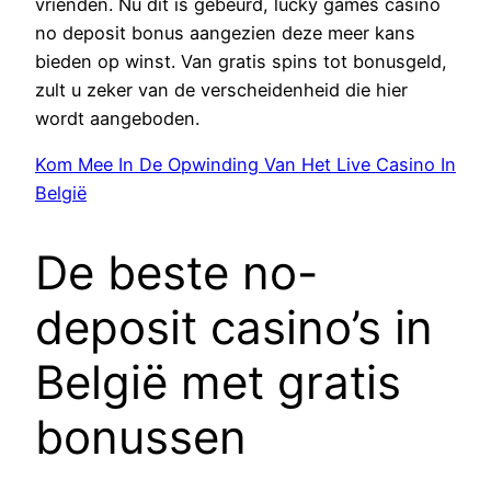
vrienden. Nu dit is gebeurd, lucky games casino
no deposit bonus aangezien deze meer kans
bieden op winst. Van gratis spins tot bonusgeld,
zult u zeker van de verscheidenheid die hier
wordt aangeboden.
Kom Mee In De Opwinding Van Het Live Casino In
België
De beste no-
deposit casino’s in
België met gratis
bonussen