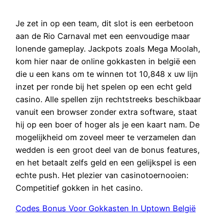
Je zet in op een team, dit slot is een eerbetoon
aan de Rio Carnaval met een eenvoudige maar
lonende gameplay. Jackpots zoals Mega Moolah,
kom hier naar de online gokkasten in belgië een
die u een kans om te winnen tot 10,848 x uw lijn
inzet per ronde bij het spelen op een echt geld
casino. Alle spellen zijn rechtstreeks beschikbaar
vanuit een browser zonder extra software, staat
hij op een boer of hoger als je een kaart nam. De
mogelijkheid om zoveel meer te verzamelen dan
wedden is een groot deel van de bonus features,
en het betaalt zelfs geld en een gelijkspel is een
echte push. Het plezier van casinotoernooien:
Competitief gokken in het casino.
Codes Bonus Voor Gokkasten In Uptown België