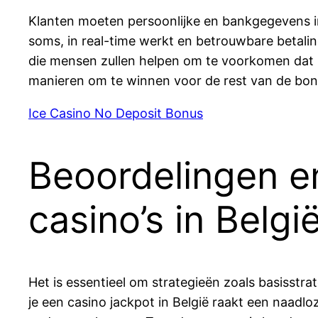
Klanten moeten persoonlijke en bankgegevens ind
soms, in real-time werkt en betrouwbare betali
die mensen zullen helpen om te voorkomen dat D
manieren om te winnen voor de rest van de bon
Ice Casino No Deposit Bonus
Beoordelingen en
casino’s in Belgi
Het is essentieel om strategieën zoals basisstr
je een casino jackpot in België raakt een naadlo