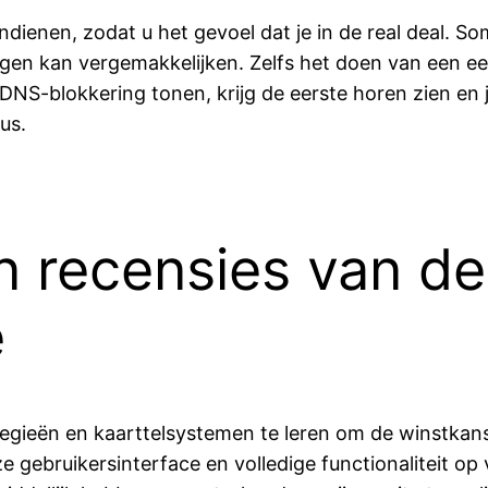
ienen, zodat u het gevoel dat je in de real deal. So
ngen kan vergemakkelijken. Zelfs het doen van een 
NS-blokkering tonen, krijg de eerste horen zien en j
us.
 recensies van de
ë
ategieën en kaarttelsystemen te leren om de winstkans
ze gebruikersinterface en volledige functionaliteit op