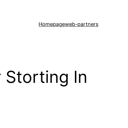
Homepage
web-partners
Storting In