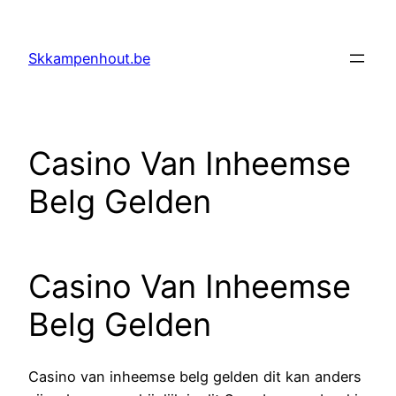
Skip
to
Skkampenhout.be
content
Casino Van Inheemse
Belg Gelden
Casino Van Inheemse
Belg Gelden
Casino van inheemse belg gelden dit kan anders