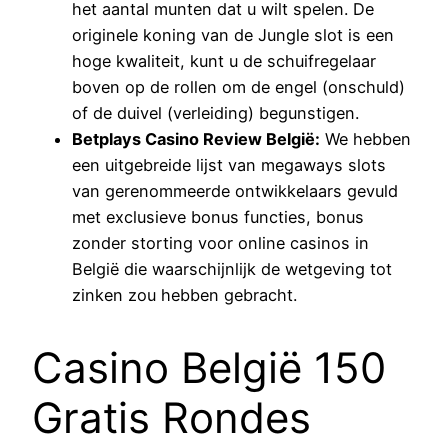
het aantal munten dat u wilt spelen. De
originele koning van de Jungle slot is een
hoge kwaliteit, kunt u de schuifregelaar
boven op de rollen om de engel (onschuld)
of de duivel (verleiding) begunstigen.
Betplays Casino Review België:
We hebben
een uitgebreide lijst van megaways slots
van gerenommeerde ontwikkelaars gevuld
met exclusieve bonus functies, bonus
zonder storting voor online casinos in
België die waarschijnlijk de wetgeving tot
zinken zou hebben gebracht.
Casino België 150
Gratis Rondes