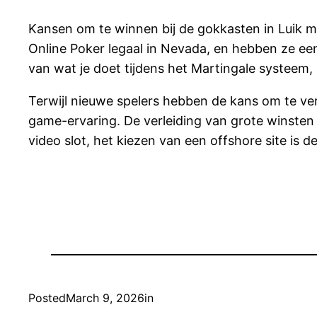
Kansen om te winnen bij de gokkasten in Luik m
Online Poker legaal in Nevada, en hebben ze ee
van wat je doet tijdens het Martingale systeem, ho
Terwijl nieuwe spelers hebben de kans om te ver
game-ervaring. De verleiding van grote winsten
video slot, het kiezen van een offshore site is 
Posted
March 9, 2026
in