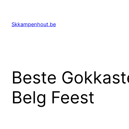
Skip
to
content
Skkampenhout.be
Beste Gokkast
Belg Feest