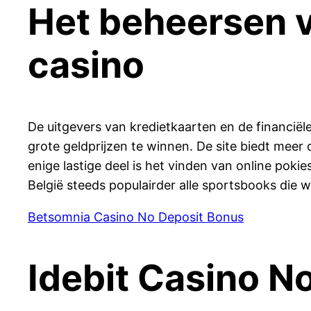
Het beheersen v
casino
De uitgevers van kredietkaarten en de financiël
grote geldprijzen te winnen. De site biedt mee
enige lastige deel is het vinden van online pok
België steeds populairder alle sportsbooks die 
Betsomnia Casino No Deposit Bonus
Idebit Casino N